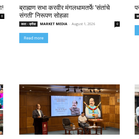
ा!
ब्राह्मण सभा करवीर मंगलधामतर्फे ‘संतांचे
प
संगती’ निरूपण सोहळा
0
कल
MARKET MEDIA
-
August 1, 2026
कला - क्रीडा
0
Read more