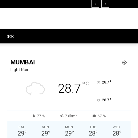
इतर
MUMBAI
Light Rain
°
°
28.7
C
28.7
°
28.7
77 %
7.6kmh
67 %
SAT
SUN
MON
TUE
WED
29
°
29
°
29
°
28
°
28
°