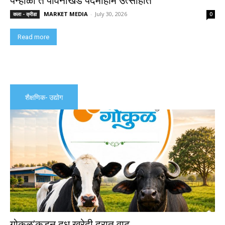
पन्हाळा ते पावनखिंड पदमोहीम उत्साहात
MARKET MEDIA
-
July 30, 2026
कला - क्रीडा
0
Read more
शैक्षणिक- उद्योग
गोकुळ’कडून दूध खरेदी दरात वाढ