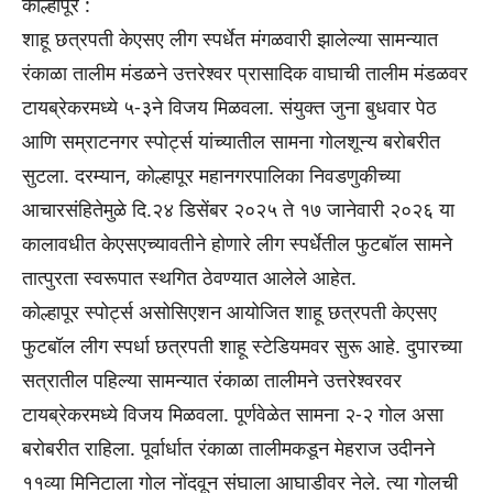
कोल्हापूर :
शाहू छत्रपती केएसए लीग स्पर्धेत मंगळवारी झालेल्या सामन्यात
रंकाळा तालीम मंडळने उत्तरेश्वर प्रासादिक वाघाची तालीम मंडळवर
टायब्रेकरमध्ये ५-३ने विजय मिळवला. संयुक्त जुना बुधवार पेठ
आणि सम्राटनगर स्पोर्ट्स यांच्यातील सामना गोलशून्य बरोबरीत
सुटला. दरम्यान, कोल्हापूर महानगरपालिका निवडणुकीच्या
आचारसंहितेमुळे दि.२४ डिसेंबर २०२५ ते १७ जानेवारी २०२६ या
कालावधीत केएसएच्यावतीने होणारे लीग स्पर्धेतील फुटबॉल सामने
तात्पुरता स्वरूपात स्थगित ठेवण्यात आलेले आहेत.
कोल्हापूर स्पोर्ट्स असोसिएशन आयोजित शाहू छत्रपती केएसए
फुटबॉल लीग स्पर्धा छत्रपती शाहू स्टेडियमवर सुरू आहे. दुपारच्या
सत्रातील पहिल्या सामन्यात रंकाळा तालीमने उत्तरेश्वरवर
टायब्रेकरमध्ये विजय मिळवला. पूर्णवेळेत सामना २-२ गोल असा
ब‌रोबरीत राहिला. पूर्वार्धात रंकाळा तालीमकडून मेहराज उदीनने
११व्या मिनिटाला गोल नोंदवून संघाला आघाडीवर नेले. त्या गोलची