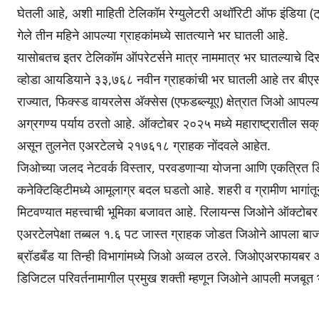
घेतली आहे, अशी माहिती टेलिकॉम रेग्युलेटरी अथॉरिटी ऑफ इंडिया (ट
गेले तीन महिने आपल्या ग्राहकांमध्ये सातत्याने भर घातली आहे.
यासोबतच इतर टेलिकॉम ऑपरेटर्सने मात्र नाममात्र भर घातल्याचे दि
व्होडा आयडियाने ३३,७६८ नवीन ग्राहकांची भर घातली आहे तर बीए
राज्यात, फिक्स्ड वायरलेस अ‍ॅक्सेस (एफडब्ल्यूए) क्षेत्रात जिओ आपल
अग्रगण्य पर्याय ठरतो आहे. ऑक्टोबर २०२५ मध्ये महाराष्ट्रातील 
असून तुलनेत एअरटेलचे २१७६१८ ग्राहक नोंदवले आहेत.
जिओच्या जलद नेटवर्क विस्तार, परवडणाऱ्या योजना आणि एकत्रित डिजिट
कनेक्टिव्हिटीमध्ये आमूलाग्र बदल घडतो आहे. शहरी व ग्रामीण भागां
मिटवण्यात महत्त्वाची भूमिका बजावत आहे. रिलायन्स जिओने ऑक्टोबर २०२
एअरटेलपेक्षा तब्बल १.६ पट जास्त ग्राहक जोडत जिओने आपला बाज
ब्रॉडबँड या तिन्ही विभागांमध्ये जिओ अव्वल ठरले. जिओएअरफायबर
डिजिटल परिवर्तनामागील प्रमुख शक्ती म्हणून जिओने आपली मजबूत 