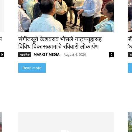
स
संगीतसूर्य केशवराव भोसले नाट्यगृहासह
ड
विविध विकासकामांचे रविवारी लोकार्पण
‘
MARKET MEDIA
-
August 4, 2026
0
सामाजिक
0
स
Read more