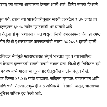
्राय) च्या ताज्या अहवालात देण्यात आली आहे. विशेष म्हणजे जिओने
सून येते. ट्राय च्या आकडेवारीनुसार भारती एअरटेल १.७५ लाख तर
सएनएलने ६४४८ नवीन ग्राहकांची भर घातली आहे.
्या नेतृत्वाची पुनःस्थापना करत असून, जिओ एअरफायबर सेवा हा स्पष्ट
सक्रीय जिओ एअरफायबर वापरकर्त्यांची संख्या ५७२८०१ इतकी झाली
ल सेवांमुळे महाराष्ट्रासह संपूर्ण भारतात गृह व व्यावसायिक
तून वेगवान इंटरनेटची वाढती मागणी लक्षात घेता, जिओ ही डिजिटल दरी
५ मध्ये भारताच्या दूरसंचार क्षेत्रातील वाढीचं नेतृत्व केलं.
ार हिस्सा ४१.४% पर्यंत वाढवला. सक्रिय ग्राहक, वायरलाइन आणि
 आणि ५जी रोलआउटमुळे ही वाढ अधिक वेगाने झाली असून, भारताच्या
भूमिका अधिक दृढ केली आहे.