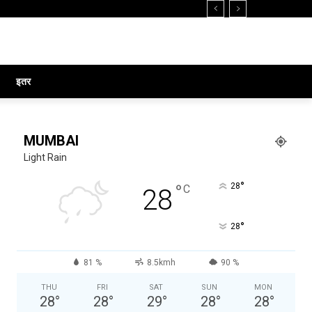
इतर
MUMBAI
Light Rain
°
°
28
C
28
°
28
81 %
8.5kmh
90 %
THU
FRI
SAT
SUN
MON
28
°
28
°
29
°
28
°
28
°