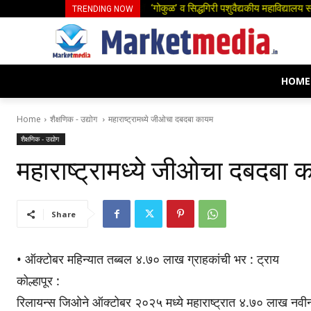
‘गोकुळ’ व सिद्धगिरी पशुवैद्यकीय महाविद्यालय स
स्त्री भ्रूण हत्येच्या घटना रोखण्यासाठी ठ
TRENDING NOW
HOME
Home
शैक्षणिक - उद्योग
महाराष्ट्रामध्ये जीओचा दबदबा कायम
शैक्षणिक - उद्योग
महाराष्ट्रामध्ये जीओचा दबदबा 
Share
• ऑक्टोबर महिन्यात तब्बल ४.७० लाख ग्राहकांची भर : ट्राय
कोल्हापूर :
रिलायन्स जिओने ऑक्टोबर २०२५ मध्ये महाराष्ट्रात ४.७० लाख नवीन म