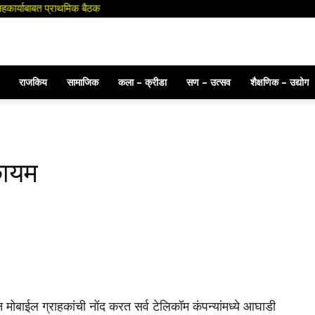
हकार्याबाबत प्राथमिक बैठक
ोस उपाय योजना करा : जिल्हाधिकारी
राजकिय
सामाजिक
कला – क्रीडा
सण – उत्सव
शैक्षणिक – उद्योग
कायम
ोबाईल ग्राहकांची नोंद करत सर्व टेलिकॉम कंपन्यांमध्ये आघाडी