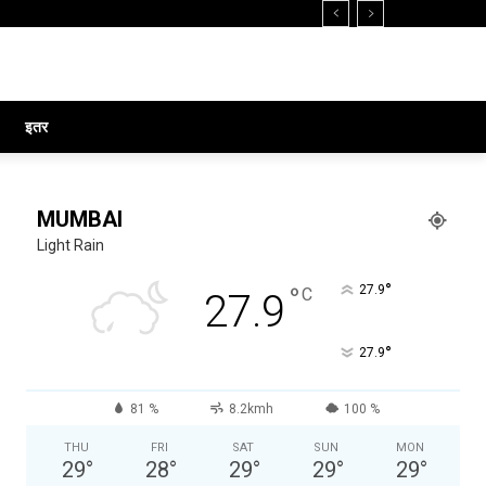
इतर
MUMBAI
Light Rain
°
°
27.9
C
27.9
°
27.9
81 %
8.2kmh
100 %
THU
FRI
SAT
SUN
MON
29
°
28
°
29
°
29
°
29
°