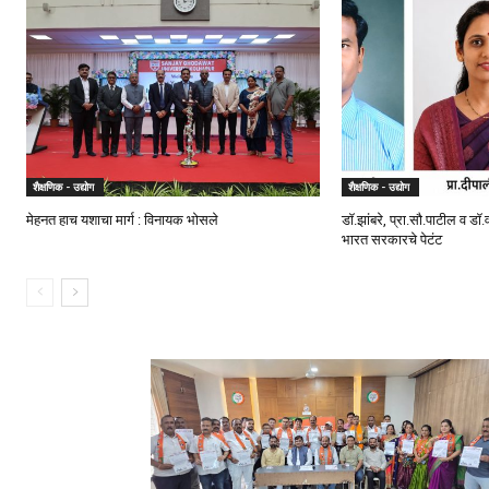
शैक्षणिक - उद्योग
शैक्षणिक - उद्योग
मेहनत हाच यशाचा मार्ग : विनायक भोसले
डॉ.झांबरे, प्रा.सौ.पाटील व डॉ
भारत सरकारचे पेटंट