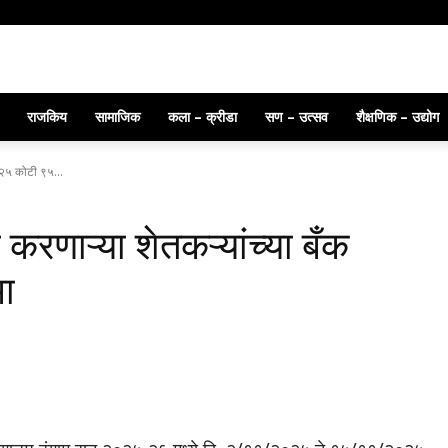
ंच्या संशोधनास भारत सरकारचे पेटंट
राजकिय
सामाजिक
कला – क्रीडा
सण – उत्सव
शैक्षणिक – उद्योग
 २५ कोटी ९५...
रणाऱ्या शेतकऱ्यांच्या बँक
ा