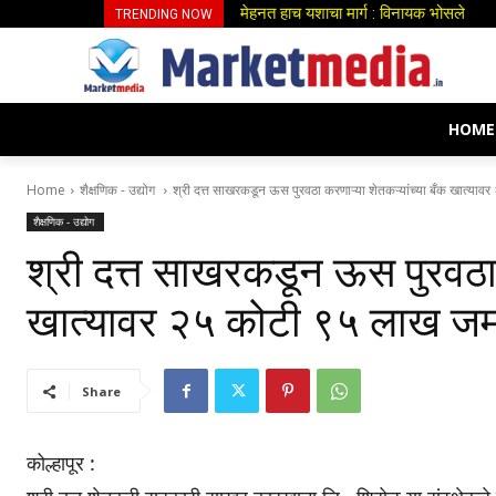
मेहनत हाच यशाचा मार्ग : विनायक भोसले
डॉ.झांबरे, प्रा.सौ.पाटील व डॉ.वाटेगांवकर या
TRENDING NOW
HOME
Home
शैक्षणिक - उद्योग
श्री दत्त साखरकडून ऊस पुरवठा करणाऱ्या शेतकऱ्यांच्या बँक खात्यावर
शैक्षणिक - उद्योग
श्री दत्त साखरकडून ऊस पुरवठा क
खात्यावर २५ कोटी ९५ लाख जम
Share
कोल्हापूर :