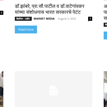
डॉ.झांबरे, प्रा.सौ.पाटील व डॉ.वाटेगांवकर
अ
यांच्या संशोधनास भारत सरकारचे पेटंट
प
0
सा
MARKET MEDIA
-
August 5, 2026
शैक्षणिक - उद्योग
0
शै
Read more