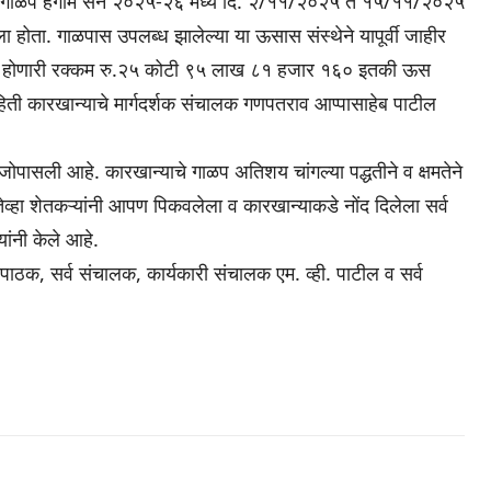
डे गाळप हंगाम सन २०२५-२६ मध्ये दि. २/११/२०२५ ते १५/११/२०२५
ा. गाळपास उपलब्ध झालेल्या या ऊसास संस्थेने यापूर्वी जाहीर
ाणे होणारी रक्कम रु.२५ कोटी ९५ लाख ८१ हजार १६० इतकी ऊस
ाहिती कारखान्याचे मार्गदर्शक संचालक गणपतराव आप्पासाहेब पाटील
पासली आहे. कारखान्याचे गाळप अतिशय चांगल्या पद्धतीने व क्षमतेने
ेव्हा शेतकऱ्यांनी आपण पिकवलेला व कारखान्याकडे नोंद दिलेला सर्व
ंनी केले आहे.
पाठक, सर्व संचालक, कार्यकारी संचालक एम. व्ही. पाटील व सर्व