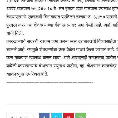
श्री दत्त शेतकरी सहकारी साखर कारखाना लि., शिरोळ या संस्थेक
अखेर गाळपास ७५,२४०.९० मे. टन इतका ऊस गाळपास उपलब्ध झाला होत
केल्याप्रमाणे एकरकमी विनाकपात प्रतिटन रक्कम रु. ३,४५० प्रम
पुरवठा करणाऱ्या शेतकऱ्यांच्या बँक खात्यावर जमा केली आहे, अशी म
यांनी दिली.
कारखान्याने सदरची रक्कम जमा करुन ऊस दराबाबतची विश्वासार्हता जो
चालले आहे. त्यामुळे शेतकऱ्यांचा ऊस वेळेत गाळप केला जाणार आहे. त
ऊस गाळपास उपलब्ध करुन द्यावा, असे आवाहनही गणपतराव पाटील या
यावेळी कारखान्याचे चेअरमन रघुनाथ पाटील, व्हा. चेअरमन शरदचंद्र 
खातेप्रमुख उपस्थित होते.
——————————————————-