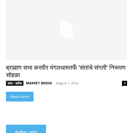
ब्राह्मण सभा करवीर मंगलधामतर्फे ‘संतांचे संगती’ निरूपण
सोहळा
MARKET MEDIA
-
August 1, 2026
कला - क्रीडा
0
Read more
शैक्षणिक- उद्योग