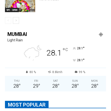
सण - उत्सव
MUMBAI
Light Rain
°
°
28.1
C
28.1
°
28.1
80 %
8.8kmh
99 %
THU
FRI
SAT
SUN
MON
28
°
29
°
28
°
28
°
28
°
MOST POPULAR