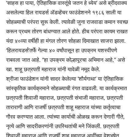
‘साहस हा पाया, ऐतिहासिक वास्तूंचे जतन हे ध्येय’ असे ब्रीदवाक्य
असलेल्या हिल रायडर्स ॲडव्हेंचर फाउंडेशनने १९८६ साली या
सोहळ्याची परंपरा सुरू केली. त्यावेळी जुना राजवाडा कमान स्वच्छ
करून प्रथम तोरण बांधण्यात आले होते. हीच परंपरा कायम राखत
यंदा ४०व्या वर्षीही हा मंगल तोरण सोहळा दिमाखात साजरा झाला.
‘हिलरायडर्स’तर्फे गेल्या ४० वर्षांपासून हा उपक्रम यशस्वीपणे
राबवला जात आहे. “हा उपक्रम कोल्हापूरचा अभिमान आहे,” असे
खा. शाहू छत्रपती महाराज यांनी यावेळी नमूद केले.
श्रीजा फाउंडेशन यांनी सादर केलेल्या ‘शौर्यगाथा’ या ऐतिहासिक
सांस्कृतिक कार्यक्रमाने सोहळ्याची रंगत वाढवली. या कार्यक्रमात
छत्रपती शिवाजी महाराज, छत्रपती संभाजी महाराज, छत्रपती
ताराराणी आणि राजर्षी छत्रपती शाहू महाराज यांच्या कर्तृत्वाचा
गौरव करण्यात आला. त्यांच्या कार्याची ओळख करून देणारी गीते,
नृत्ये आणि सादरीकरणांनी उपस्थितांची मने जिंकली. छत्रपती
शिवाजी महाराज आणि राजर्षी शाहू महाराज आदींच्या वेशभूषेत