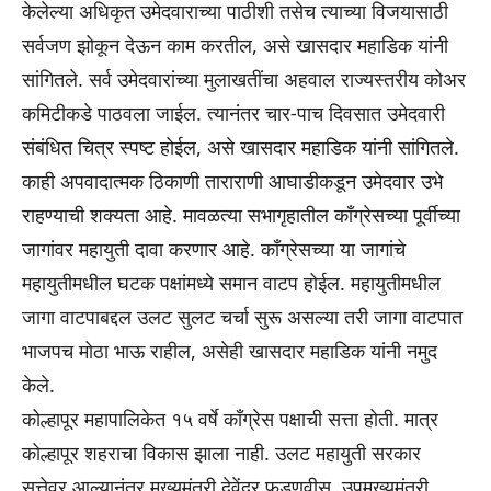
केलेल्या अधिकृत उमेदवाराच्या पाठीशी तसेच त्याच्या विजयासाठी
सर्वजण झोकून देऊन काम करतील, असे खासदार महाडिक यांनी
सांगितले. सर्व उमेदवारांच्या मुलाखतींचा अहवाल राज्यस्तरीय कोअर
कमिटीकडे पाठवला जाईल. त्यानंतर चार-पाच दिवसात उमेदवारी
संबंधित चित्र स्पष्ट होईल, असे खासदार महाडिक यांनी सांगितले.
काही अपवादात्मक ठिकाणी ताराराणी आघाडीकडून उमेदवार उभे
राहण्याची शक्यता आहे. मावळत्या सभागृहातील कॉंग्रेसच्या पूर्वीच्या
जागांवर महायुती दावा करणार आहे. कॉंग्रेसच्या या जागांचे
महायुतीमधील घटक पक्षांमध्ये समान वाटप होईल. महायुतीमधील
जागा वाटपाबद्दल उलट सुलट चर्चा सुरू असल्या तरी जागा वाटपात
भाजपच मोठा भाऊ राहील, असेही खासदार महाडिक यांनी नमुद
केले.
कोल्हापूर महापालिकेत १५ वर्षे कॉंग्रेस पक्षाची सत्ता होती. मात्र
कोल्हापूर शहराचा विकास झाला नाही. उलट महायुती सरकार
सत्तेवर आल्यानंतर मुख्यमंत्री देवेंद्र फडणवीस, उपमुख्यमंत्री