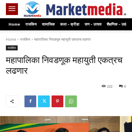
Home
राजकिय
सामाजिक
कला – क्रीडा
सण – उत्सव
शैक्षणिक – उद्योग
Home
राजकिय
महापालिका निवडणूक महायुती एकत्रच लढणार
राजकिय
महापालिका निवडणूक महायुती एकत्रच
लढणार
222
0