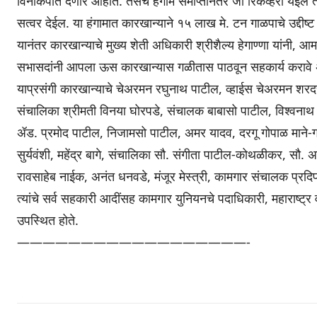
विनाकपात देणार आहोत. तसेच हंगाम समाप्तीनंतर जी रिकव्हरी येईल त्
सत्वर देईल. या हंगामात कारखान्याने १५ लाख मे. टन गाळपाचे उद्दीष्ट
यानंतर कारखान्याचे मुख्य शेती अधिकारी श्रीशैल्य हेगाण्णा यांनी,
सभासदांनी आपला ऊस कारखान्यास गळीतास पाठवून सहकार्य करावे अश
याप्रसंगी कारखान्याचे चेअरमन रघुनाथ पाटील, व्हाईस चेअरमन शर
संचालिका श्रीमती विनया घोरपडे, संचालक बाबासो पाटील, विश्वनाथ
ॲड. प्रमोद पाटील, निजामसो पाटील, अमर यादव, दरगू गोपाळ माने-गा
सुर्यवंशी, महेंद्र बागे, संचालिका सौ. संगीता पाटील-कोथळीकर, सौ.
रावसाहेब नाईक, अनंत धनवडे, मंजूर मेस्त्री, कामगार संचालक प्रद
त्यांचे सर्व सहकारी आदींसह कामगार युनियनचे पदाधिकारी, महाराष्ट्र व
उपस्थित होते.
——————————————————-