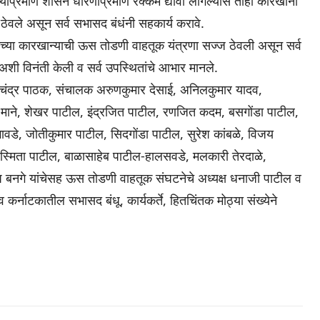
याप्रमाणे शासन धोरणाप्रमाणे रक्कम द्यावी लागल्यास तीही कारखाना
 ठेवले असून सर्व सभासद बंधंनी सहकार्य करावे.
 आमच्या कारखान्याची ऊस तोडणी वाहतूक यंत्रणा सज्ज ठेवली असून सर्व
ी विनंती केली व सर्व उपस्थितांचे आभार मानले.
दचंद्र पाठक, संचालक अरुणकुमार देसाई, अनिलकुमार यादव,
 माने, शेखर पाटील, इंद्रजित पाटील, रणजित कदम, बसगोंडा पाटील,
वडे, जोतीकुमार पाटील, सिदगोंडा पाटील, सुरेश कांबळे, विजय
 अस्मिता पाटील, बाळासाहेब पाटील-हालसवडे, मलकारी तेरदाळे,
िप बनगे यांचेसह ऊस तोडणी वाहतूक संघटनेचे अध्यक्ष धनाजी पाटील व
 कर्नाटकातील सभासद बंधू, कार्यकर्ते, हितचिंतक मोठ्या संख्येने