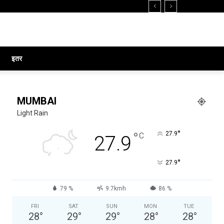
इतर
MUMBAI
Light Rain
°
°
27.9
C
27.9
°
27.9
79 %
9.7kmh
86 %
FRI
SAT
SUN
MON
TUE
28
°
29
°
29
°
28
°
28
°