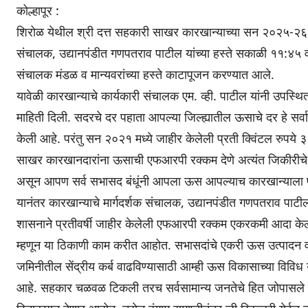
कोल्हापूर :
शिरोळ येथील श्री दत्त सहकारी साखर कारखान्याच्या सन २०२५-२६ च्
संचालक, उद्यानपंडीत गणपतराव पाटील यांच्या हस्ते सकाळी ११:४५ वा
संचालक मंडळ व मान्यवरांच्या हस्ते काटापूजन करण्यात आले.
यावेळी कारखान्याचे कार्यकारी संचालक एम. व्ही. पाटील यांनी उपस्
माहिती दिली. सदरचे दर पहाता आपल्या जिल्ह्यातील ऊसाचे दर हे सर्वा
केली आहे. परंतु सन २०२१ मध्ये जाहीर केलेली प्रती क्विंटल रुपये ३
साखर कारखानदारांना ऊसाची एफआरपी रक्कम देणे अत्यंत जिकीरीचे होत
असून आपण सर्व सभासद बंधूंनी आपला ऊस आपल्याच कारखान्याला पाठ
यानंतर कारखान्याचे मार्गदर्शक संचालक, उद्यानपंडीत गणपतराव पाटील
शासनाने प्रतीवर्षी जाहीर केलेली एफआरपी रक्कम एकरकमी आदा केल
म्हणून या ठिकाणी काम करीत आहोत. सभासदांचे एकरी ऊस उत्पादन वाढीस
जमिनीतील सेंद्रीय कर्ब वाढविण्यासाठी आम्ही ऊस विकासाच्या विविध योजन
आहे. सहकार चळवळ टिकली तरच सर्वसामान्य जनतेचे हित जोपासले 