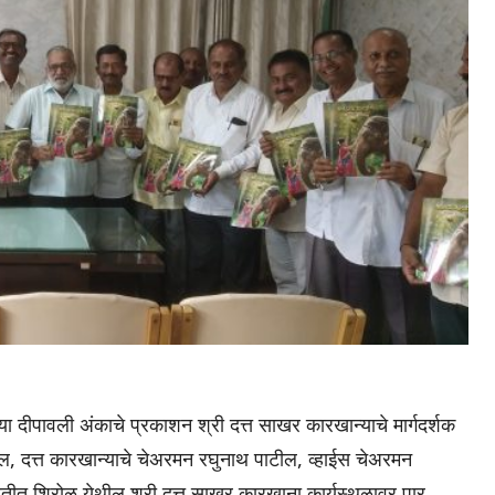
व्या दीपावली अंकाचे प्रकाशन श्री दत्त साखर कारखान्याचे मार्गदर्शक
ील, दत्त कारखान्याचे चेअरमन रघुनाथ पाटील, व्हाईस चेअरमन
स्थितीत शिरोळ येथील श्री दत्त साखर कारखाना कार्यस्थळावर पार