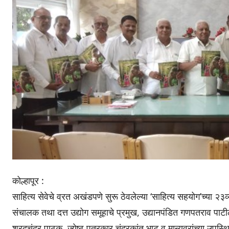
कोल्हापूर :
साहित्य सेवेचे व्रत अखंडपणे सुरू ठेवलेल्या ‘साहित्य सहयोग’च्या २३
संचालक तथा दत्त उद्योग समूहाचे प्रमुख, उद्यानपंडित गणपतराव पाट
शरदचंद्र पाठक, ज्येष्ठ पत्रकार चंद्रकांत भाट व मान्यवरांच्या उप