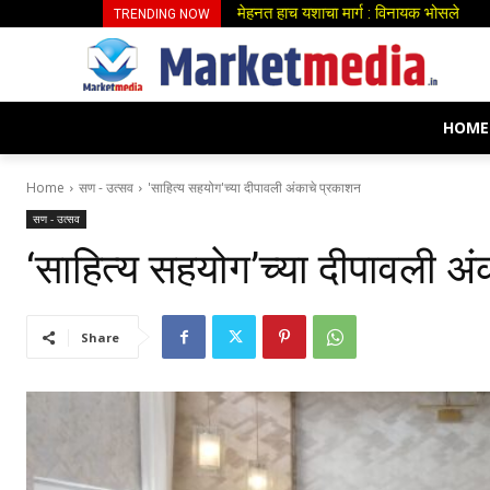
डॉ.झांबरे, प्रा.सौ.पाटील व डॉ.वाटेगांवकर या
TRENDING NOW
HOME
Home
सण - उत्सव
'साहित्य सहयोग'च्या दीपावली अंकाचे प्रकाशन
सण - उत्सव
‘साहित्य सहयोग’च्या दीपावली अ
Share