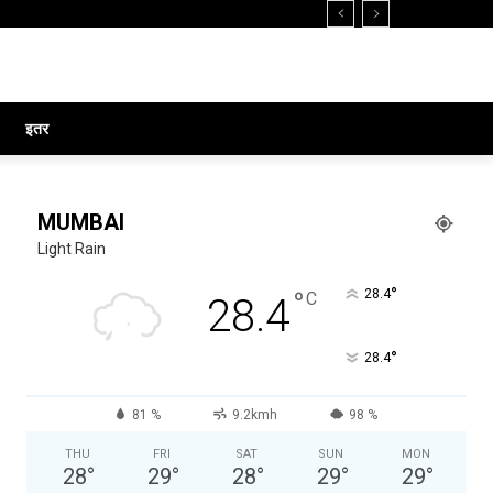
इतर
MUMBAI
Light Rain
°
°
28.4
C
28.4
°
28.4
81 %
9.2kmh
98 %
THU
FRI
SAT
SUN
MON
28
°
29
°
28
°
29
°
29
°