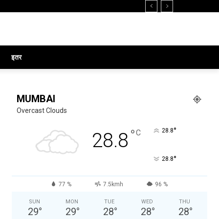
इतर
MUMBAI
Overcast Clouds
°
°
28.8
C
28.8
°
28.8
77 %
7.5kmh
96 %
SUN
MON
TUE
WED
THU
29
°
29
°
28
°
28
°
28
°