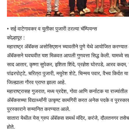
• सई वाटेगावकर व युतीका पुजारी ठरल्या चॅम्पियन्स
कोल्हापूर :
महाराष्ट्र ॲबॅकस असोसिएशन च्यावतीने पुणे येथे आयोजित करण्यात आले
ॲबॅकसने घवघवीत यश मिळवत आपली गुणवत्ता सिद्ध केली. यामध्ये सई व
साद आतार, कृष्णा सुपेकर, इशिता शिंदे, प्रज्ञेश घोरपडे, आरव कदम, सार
पांढरपोट्टे, चरित्रा पुजारी, मयुरेश शेटे, चिन्मय पवार, वैभव किर्दत या व
जिल्ह्याला गौरव प्राप्त झाला आहे.
महाराष्ट्रासह गुजरात, मध्य प्रदेश, गोवा आणि कर्नाटक या राज्यांतील हजार
ॲबॅकसच्या विद्यार्थ्यांनी उत्कृष्ट कामगिरी करत अनेक पदके व पुरस्कार
पुरस्काराने सन्मानित करण्यात आले.
सातारा येथील येस् ग्रुप ॲबॅकस समर्थ मंदिर, करंजे, दौलतनगर तसेच गण
होते.