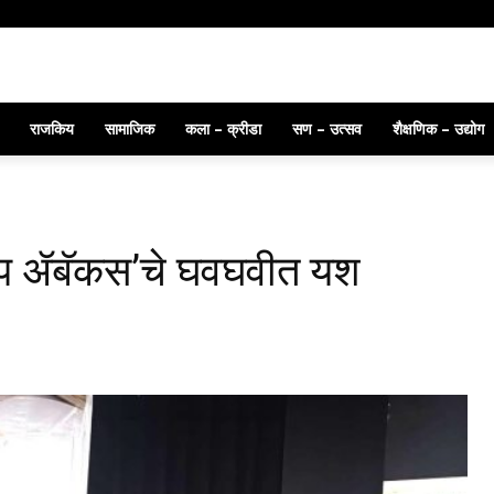
ील फर्स्ट रिसर्च अवॉर्ड प्रदान
राजकिय
सामाजिक
कला – क्रीडा
सण – उत्सव
शैक्षणिक – उद्योग
ग्रुप ॲबॅकस’चे घवघवीत यश