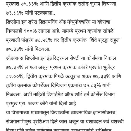
प्रकाश ७५.३३% आणि द्वितीय क्रमांक राठोड सुभाष तिप्पण्णा
७३.८६% यांनी पटकावला.,
डिप्लोमा इन ड्रेस डिझायनिंग अँड मॅन्युफॅक्चरिंग या कोर्सचा
निकालही १००% लागला आहे. यामध्ये प्रथम क्रमांक सांगळे
प्रणाली पांडुरंग ७८.५६% तर द्वितीय क्रमांक शिंदे श्रद्धा राहुल
७५.३३% यांनी मिळवला.
ॲडव्हान्स डिप्लोमा इन इंडस्ट्रियल सेफ्टी या कोर्समचा निकाल
७६.३१% लागला असून प्रथम क्रमांक कांबरे प्रशांत भुजेंद्र
८२.००%, द्वितीय क्रमांक पिंगळे ऋतुराज शंकर ७६.३३% आणि
तृतीय क्रमांक कोपर्डेकर दिग्विजय एकनाथ ७५.८३% यांनी
मिळवला. अशी माहिती डिपार्टमेंट ऑफ शॉर्ट टर्म कोर्सेस विभाग
प्रमुख प्रा. अजय कोंगे यांनी दिली आहे.
या विभागाच्या माध्यमातून विद्यार्थ्यांना व्यावसायिक ज्ञानासोबतच
रोजगाराभिमुख प्रशिक्षण दिले जात असून या यशाबद्दल सर्व यशस्वी
विद्यार्थ्यांचे तसेच मार्गदर्शन करणाऱ्या प्राध्यापकांचे अभिनंदन