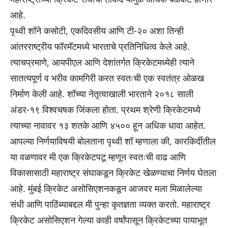
आहे.
पृथ्वी शॉने कसोटी, एकदिवसीय आणि टी-२० अशा तिन्ही
आंतरराष्ट्रीय फॉरमॅटमध्ये भारताचे प्रतिनिधित्व केले आहे.
त्याचप्रमाणे, आयपीएल आणि देशांतर्गत क्रिकेटमध्येही त्याने
सातत्यपूर्ण व भरीव कामगिरी करत स्वतःची एक स्वतंत्र ओळख
निर्माण केली आहे. शॉच्या नेतृत्वाखाली भारताने २०१८ साली
अंडर-१९ विश्वचषक जिंकला होता. प्रथम श्रेणी क्रिकेटमध्ये
त्याच्या नावावर १३ शतके आणि ४५०० हून अधिक धावा आहेत.
आपल्या निर्णयाविषयी बोलताना पृथ्वी शॉ म्हणाला की, कारकिर्दीतील
या वळणावर मी एक क्रिकेटपटू म्हणून स्वतःची वाढ आणि
विकासासाठी महाराष्ट्र संघाकडून क्रिकेट खेळण्याचा निर्णय घेतला
आहे. मुंबई क्रिकेट असोसिएशनकडून आजवर मला मिळालेल्या
संधी आणि पाठिंब्याबद्दल मी पुन्हा कृतज्ञता व्यक्त करतो. महाराष्ट्र
क्रिकेट असोसिएशन गेल्या काही वर्षांपासून क्रिकेटच्या पायाभूत