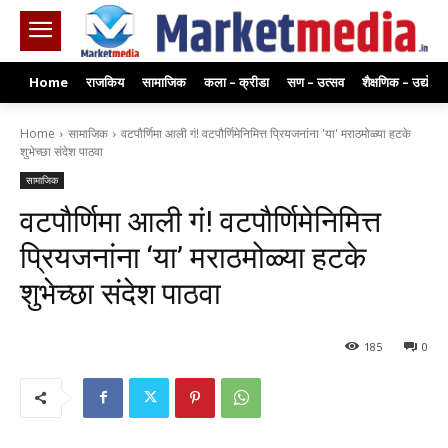
Home
राजकिय
सामाजिक
कला – क्रीडा
सण – उत्सव
शैक्षणिक – उद्योग
Home
सामाजिक
वटपौर्णिमा आली गं! वटपौर्णिमेनिमित्त प्रियजनांना 'या' मराठमोळ्या हटके
शुभेच्छा संदेश पाठवा
सामाजिक
वटपौर्णिमा आली गं! वटपौर्णिमेनिमित्त
प्रियजनांना ‘या’ मराठमोळ्या हटके
शुभेच्छा संदेश पाठवा
185
0