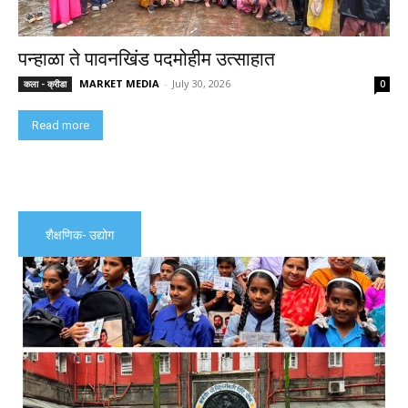
पन्हाळा ते पावनखिंड पदमोहीम उत्साहात
MARKET MEDIA
-
July 30, 2026
कला - क्रीडा
0
Read more
शैक्षणिक- उद्योग