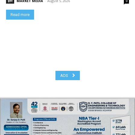
MARKET MEDIA
-
August 5, 2026
इतर
0
Read more
ADS