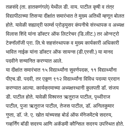
तळसंदे (ता. हातकणंगले) येथील डी. वाय. पाटील कृषी व तंत्र
विद्यापीठाच्या तिसऱ्या दीक्षांत समारंभात ते मुख्य अतिथी म्हणून बोलत
होते. यावेळी सह्याद्री फार्म्स प्रोड्युसर कंपनीचे संस्थापक व अध्यक्ष
विलास शिंदे यांना डॉक्टर ऑफ लिटरेचर (डि.लीट.) तर ओन्स्ट्रो
टेक्नॉलॉजी प्रा. लि.चे सहसंस्थापक व मुख्य कार्यकारी अधिकारी
भावित नाईक यांना डॉक्टर ऑफ सायन्स (डी.एस्सी.) या मानद
पदवीने सन्मानित करण्यात आले.
या दीक्षांत समारंभात १५ विद्यार्थ्यांना सुवर्णपदक, ११ विद्यार्थ्यांना
पीएच.डी. पदवी, तर एकूण ९१२ विद्यार्थ्यांना विविध पदव्या प्रदान
करण्यात आल्या. कार्यक्रमाच्या अध्यक्षस्थानी कुलपती डॉ. संजय
डी. पाटील होते. यावेळी विश्वस्त ऋतुराज पाटील, पृथ्वीराज
पाटील, पुजा ऋतुराज पाटील, तेजस पाटील, डॉ. अनिलकुमार
गुप्ता, डॉ. जे. ए. खोत यांच्यसह बोर्ड ऑफ मॅनेजमेंटचे सदस्य,
गव्हर्निंग बॉडी सदस्य आणि अकॅडमी कौन्सिल सदस्य उपस्थित होते.