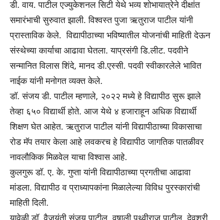
डी. वाय. पाटील एज्युकेशनल सिटी येथे भव्य शोभायात्रेने दीक्षांत
समारंभाची सुरुवात झाली. विश्वस्त पुजा ऋतुराज पाटील यांनी
प्रास्ताविक केले. विद्यापीठाच्या भविष्यातील योजनांची माहिती देऊन
संस्थेच्या कार्याचा आढावा घेतला. याप्रसंगी डि.लीट. पदवीने
सन्मानित विलास शिंदे, मानद डी.एस्सी. पदवी स्वीकारलेले भावित
नाईक यांनी मनोगत व्यक्त केले.
डॉ. संजय डी. पाटील म्हणाले, २०२२ मध्ये हे विद्यापीठ सुरू झाले
तेव्हा ६५० विद्यार्थी होते. आज येथे ४ हजाराहून अधिक विद्यार्थी
शिक्षण घेत आहेत. ऋतुराज पाटील यांनी विद्यापीठाच्या विकासाचा
रोड मॅप तयार केला आहे लवकरच हे विद्यापीठ जागतिक पातळीवर
नावलौकिक मिळवेल याचा विश्वास आहे.
कुलगुरू डॉ. ए. के. गुप्ता यांनी विद्यापीठाच्या प्रगतीचा आढावा
मांडला. विद्यापीठ व प्राध्यापकांना मिळालेल्या विविध पुरस्कारांची
माहिती दिली.
यावेळी डॉ. वैजयंती संजय पाटील, वृषाली पृथ्वीराज पाटील, देवश्री