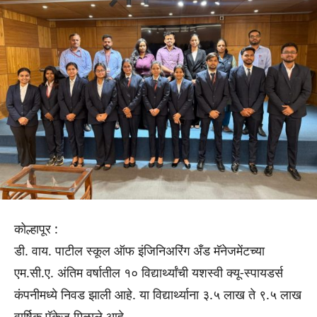
कोल्हापूर :
डी. वाय. पाटील स्कूल ऑफ इंजिनिअरिंग अँड मॅनेजमेंटच्या
एम.सी.ए. अंतिम वर्षातील १० विद्यार्थ्यांची यशस्वी क्यू-स्पायडर्स
कंपनीमध्ये निवड झाली आहे. या विद्यार्थ्याना ३.५ लाख ते ९.५ लाख
वार्षिक पॅकेज मिळाले आहे.