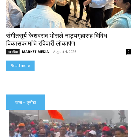
संगीतसूर्य केशवराव भोसले नाट्यगृहासह विविध
विकासकामांचे रविवारी लोकार्पण
MARKET MEDIA
-
August 4, 2026
सामाजिक
0
Read more
कला – क्रीडा