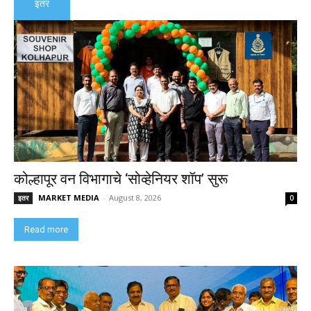
इतर
कोल्हापूर वन विभागाचे ‘सोव्हेनियर शॉप’ सुरू
MARKET MEDIA
-
August 8, 2026
इतर
0
Read more