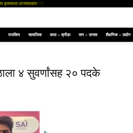
ीय इतमामात अंत्यसंस्कार
यांना श्रद्धांजली
राजकिय
सामाजिक
कला – क्रीडा
सण – उत्सव
शैक्षणिक – उद्योग
ीठाला ४ सुवर्णांसह २० पदके