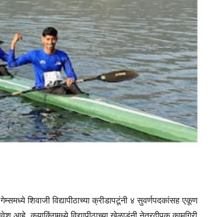
गेम्समध्ये शिवाजी विद्यापीठाच्या क्रीडापटूंनी ४ सुवर्णपदकांसह एकूण
वेश आहे. कयाकिंगमध्ये विद्यापीठाच्या खेळाडूंनी नेत्रदीपक कामगिरी