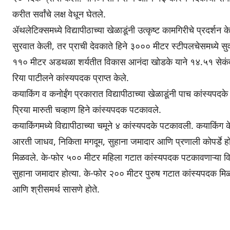
करीत सर्वांचे लक्ष वेधून घेतले.
ॲथलेटिक्समध्ये विद्यापीठाच्या खेळाडूंनी उत्कृष्ट कामगिरीचे प्रदर्श
सुरवात केली, तर प्राची देवकाते हिने ३००० मीटर स्टीपलचेसमध्ये सुव
११० मीटर अडथळा शर्यतीत विकास आनंदा खोडके याने १४.५१ सेकंदाची
रिया पाटीलने कांस्यपदक प्राप्त केले.
कयाकिंग व कनोईंग प्रकारात विद्यापीठाच्या खेळाडूंनी पाच कांस्यप
प्रिया मारुती चव्हाण हिने कांस्यपदक पटकावले.
कयाकिंगमध्ये विद्यापीठाच्या चमूने ४ कांस्यपदके पटकावली. कयाकिं
आरती जाधव, निकिता मगदूम, सुहाना जमादार आणि प्रणाली कोपर्डे ह
मिळवले. के-फोर ५०० मीटर महिला गटात कांस्यपदक पटकावणाऱ्या वि
सुहाना जमादार होत्या. के-फोर २०० मीटर पुरुष गटात कांस्यपदक मिळव
आणि श्रीसमर्थ सासणे होते.