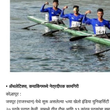
• ॲथलेटिक्स, कयाकिंगमध्ये नेत्रदीपक कामगिरी
कोल्हापूर :
जयपूर (राजस्थान) येथे सुरू असलेल्या ५व्या खेलो इंडिया युनिव्हर्सिटी 
२० पदके प्राप्त केली. यामध्ये तीन रौप्य आणि १३ कांस्य पदकांचा समा