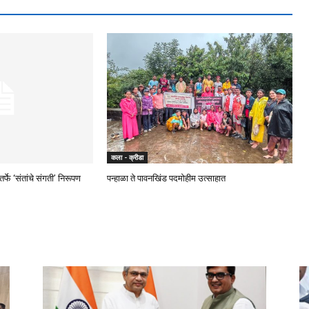
कला - क्रीडा
्फे ‘संतांचे संगती’ निरूपण
पन्हाळा ते पावनखिंड पदमोहीम उत्साहात