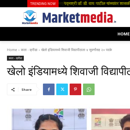
पद्मश्री डॉ. डी. वाय. पाटील यांच्यावर शासक
बिहारच्या राज्यपाल भवनात डी. वाय. पाटील 
TRENDING NOW
HOME
Home
कला - क्रीडा
खेलो इंडियामध्ये शिवाजी विद्यापीठाला ४ सुवर्णांसह २० पदके
कला - क्रीडा
खेलो इंडियामध्ये शिवाजी विद्याप
Share