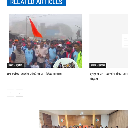
RELATED ARTICLES
कला - क्रीडा
कला - क्रीडा
४१ वर्षांच्या अखंड परंपरेला जागतिक मान्यता!
ब्राह्मण सभा करवीर मंगलधामतर
सोहळा