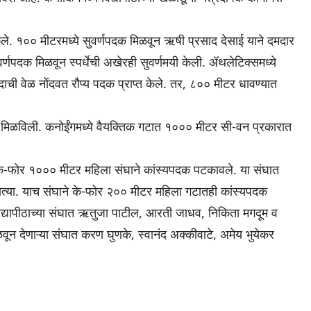
न केले. १०० मीटरमध्ये सुवर्णपदक मिळवून ऋषी प्रसाद देसाई याने दमदार
र्णपदक मिळवून स्पर्धेची अखेरही सुवर्णमयी केली. ॲथलेटिक्समध्ये
 वेळ नोंदवत रौप्य पदक प्राप्त केले. तर, ८०० मीटर धावण्यात
दके मिळविली. कनोईंगमध्ये वैयक्तिक गटात १००० मीटर सी-वन प्रकारात
ग के-फोर १००० मीटर महिला संघाने कांस्यपदक पटकावले. या संघात
ोत्या. याच संघाने के-फोर २०० मीटर महिला गटातही कांस्यपदक
द्यापीठाच्या संघात ऋतुजा पाटील, आरती जाधव, निकिता मगदूम व
ून देणाऱ्या संघात करण घुणके, स्वानंद अक्कीवाटे, अमेय भुयेकर