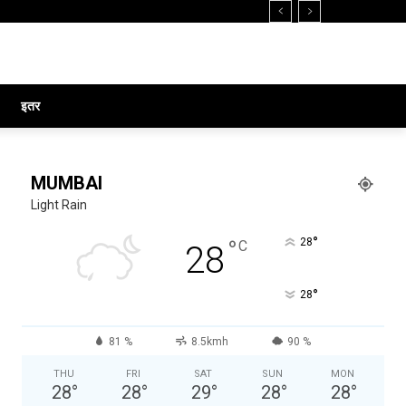
इतर
MUMBAI
Light Rain
°
°
28
C
28
°
28
81 %
8.5kmh
90 %
THU
FRI
SAT
SUN
MON
28
°
28
°
29
°
28
°
28
°