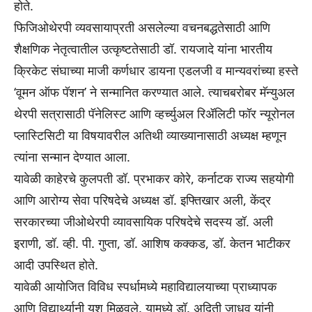
होते.
फिजिओथेरपी व्यवसायाप्रती असलेल्या वचनबद्धतेसाठी आणि
शैक्षणिक नेतृत्वातील उत्कृष्टतेसाठी डॉ. रायजादे यांना भारतीय
क्रिकेट संघाच्या माजी कर्णधार डायना एडलजी व मान्यवरांच्या हस्ते
‘वूमन ऑफ पॅशन’ ने सन्मानित करण्यात आले. त्याचबरोबर मॅन्युअल
थेरपी सत्रासाठी पॅनेलिस्ट आणि व्हर्च्युअल रिॲलिटी फॉर न्यूरोनल
प्लास्टिसिटी या विषयावरील अतिथी व्याख्यानासाठी अध्यक्ष म्हणून
त्यांना सन्मान देण्यात आला.
यावेळी काहेरचे कुलपती डॉ. प्रभाकर कोरे, कर्नाटक राज्य सहयोगी
आणि आरोग्य सेवा परिषदेचे अध्यक्ष डॉ. इफ्तिखार अली, केंद्र
सरकारच्या जीओथेरपी व्यावसायिक परिषदेचे सदस्य डॉ. अली
इराणी, डॉ. व्ही. पी. गुप्ता, डॉ. आशिष कक्कड, डॉ. केतन भाटीकर
आदी उपस्थित होते.
यावेळी आयोजित विविध स्पर्धामध्ये महाविद्यालयाच्या प्राध्यापक
आणि विद्यार्थ्यानी यश मिळवले. यामध्ये डॉ. अदिती जाधव यांनी