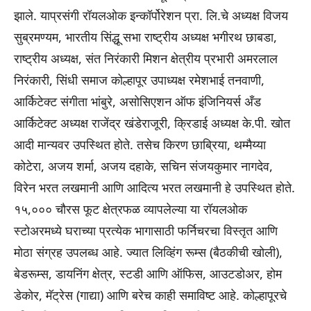
झाले. याप्रसंगी रॉयलओक इन्कॉर्पोरेशन प्रा. लि.चे अध्यक्ष विजय
सुब्रमण्यम, भारतीय सिंद्धू सभा राष्ट्रीय अध्यक्ष भगीरथ छाबडा,
राष्ट्रीय अध्यक्ष, संत निरंकारी मिशन क्षेत्रीय प्रभारी अमरलाल
निरंकारी, सिंधी समाज कोल्हापूर उपाध्यक्ष रमेशभाई तनवाणी,
आर्किटेक्ट संगीता भांबुरे, असोसिएशन ऑफ इंजिनियर्स अँड
आर्किटेक्ट अध्यक्ष राजेंद्र खंडेराजूरी, क्रिडाई अध्यक्ष के.पी. खोत
आदी मान्यवर उपस्थित होते. तसेच किरण छाब्रिया, थम्मैय्या
कोटेरा, अजय शर्मा, अजय दहाके, सचिन संजयकुमार नागदेव,
विरेन भरत लखमानी आणि आदित्य भरत लखमानी हे उपस्थित होते.
१५,००० चौरस फूट क्षेत्रफळ व्यापलेल्या या रॉयलओक
स्टोअरमध्ये घराच्या प्रत्येक भागासाठी फर्निचरचा विस्तृत आणि
मोठा संग्रह उपलब्ध आहे. ज्यात लिव्हिंग रूम्स (बैठकीची खोली),
बेडरूम्स, डायनिंग क्षेत्र, स्टडी आणि ऑफिस, आउटडोअर, होम
डेकोर, मॅट्रेस (गाद्या) आणि बरेच काही समाविष्ट आहे. कोल्हापूरचे