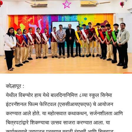
कोल्हापूर :
येथील विबग्योर हाय येथे बालदिनानिमित्त ८व्या स्कुल सिनेमा
इंटरनॅशनल फिल्म फेस्टिवल (एससीआयएफएफ) चे आयोजन
करण्यात आले होते. या महोत्सवात कथाकथन, सर्जनशीलता आणि
चित्रपटांद्वारे शिकण्याचा उत्सव साजरा करण्यात आला. या
कार्यक्रमाचे उदघाटन प्रख्यात मराठी रंगभूमी आणि चित्रपट