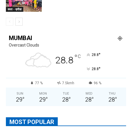
कला - क्रीडा
MUMBAI
Overcast Clouds
°
°
28.8
C
28.8
°
28.8
77 %
7.5kmh
96 %
SUN
MON
TUE
WED
THU
29
°
29
°
28
°
28
°
28
°
MOST POPULAR