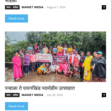
सोहळा
MARKET MEDIA
-
August 1, 2026
कला - क्रीडा
0
Read more
पन्हाळा ते पावनखिंड पदमोहीम उत्साहात
MARKET MEDIA
-
July 30, 2026
कला - क्रीडा
0
Read more