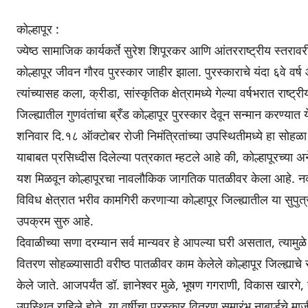
कोल्हापूर :
ज्येष्ठ सामाजिक कार्यकर्ते सुरेश शिपूरकर आणि आंतरराष्ट्रीय स्तरावर
कोल्हापूर जीवन गौरव पुरस्कार जाहीर झाला. पुरस्काराचे यंदा ६वे वर्ष
त्यांच्यासह कला, क्रीडा, सांस्कृतिक क्षेत्रामध्ये गेल्या वर्षभरात राष्
जिल्ह्यातील गुणवंतांचा ब्रँड कोल्हापूर पुरस्कार देवून सन्मान करण्यात 
शनिवार दि.१८ ऑक्टोबर रोजी निमंत्रितांच्या उपस्थितीमध्ये हा सोहळा
याबाबत प्रसिध्दीस दिलेल्या पत्रकात म्हटले आहे की, कोल्हापूरच्या अने
यश मिळवून कोल्हापूरचा नावलौकिक जागतिक पातळीवर केला आहे. नव्या 
विविध क्षेत्रात भरीव कामगिरी करणाऱ्या कोल्हापूर जिल्ह्यातील या सुपुत्रां
उपक्रम सुरु आहे.
दिवाळीच्या सणा दरम्यान सर्व मान्यवर हे आपल्या घरी असतात, त्यामुळे
वितरण सोहळ्यासाठी वरीष्ठ पातळीवर काम केलेले कोल्हापूर जिल्ह्याचे 
केले जाते. आजपर्यंत डॉ. ज्ञानेश्वर मुळे, भूषण गगराणी, विकास खारगे, 
उपस्थित राहिले होते. या वर्षीचा पुरस्कार वितरण समारंभ नाबार्डचे माज