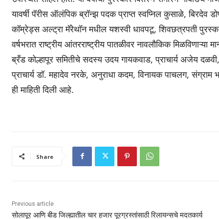
यावर्षी पॅरीस ऑलंपिक ब्रॉन्झ पदक प्राप्त स्वप्निल कुसाळे, बिरदेव ड
कॉम्रेड्स अल्ट्रा मॅरेथॉन मधील यशस्वी धावपटू, शिवछत्रपती पुरस्कार प
वर्षभरात राष्ट्रीय आंतरराष्ट्रीय पातळीवर नावलौकिक मिळविणाऱ्या मान
ब्रँड कोल्हापूर समितीचे सदस्य उदय गायकवाड, प्राचार्य अजेय दळ
प्राचार्य डॉ. महादेव नरके, अनुराधा कदम, विनायक पाचलग, संग्राम भा
ही माहिती दिली आहे.
Share
Previous article
सोलापूर आणि बीड जिल्ह्यातील चार हजार पूरग्रस्तांसाठी रिलायन्सचे मदतकार्य