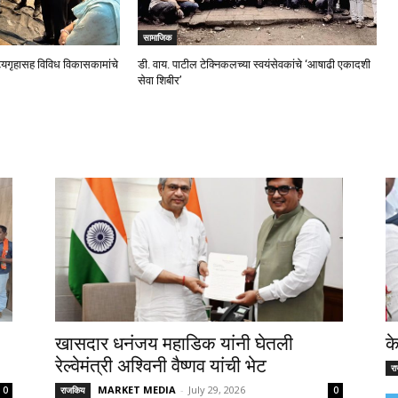
सामाजिक
ट्यगृहासह विविध विकासकामांचे
डी. वाय. पाटील टेक्निकलच्या स्वयंसेवकांचे ‘आषाढी एकादशी
सेवा शिबीर’
खासदार धनंजय महाडिक यांनी घेतली
क
रेल्वेमंत्री अश्विनी वैष्णव यांची भेट
र
MARKET MEDIA
-
July 29, 2026
0
राजकिय
0