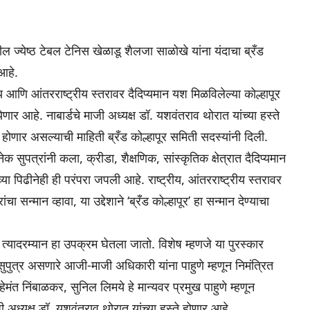
ील ज्येष्ठ टेबल टेनिस खेळाडू शैलजा साळोखे यांना यंदाचा ब्रँड
 आहे.
ट्रीय आणि आंतरराष्ट्रीय स्तरावर दैदिप्यमान यश मिळविलेल्या कोल्हापूर
येणार आहे. नाबार्डचे माजी अध्यक्ष डॉ. यशवंतराव थोरात यांच्या हस्ते
 होणार असल्याची माहिती ब्रँड कोल्हापूर समिती सदस्यांनी दिली.
क सुपत्रांनी कला, क्रीडा, शैक्षणिक, सांस्कृतिक क्षेत्रात दैदिप्यमान
पिढीनेही ही परंपरा जपली आहे. राष्ट्रीय, आंतरराष्ट्रीय स्तरावर
चा सन्मान व्हावा, या उद्देशाने ‘ब्रँड कोल्हापूर’ हा सन्मान देण्याचा
 त्यादरम्यान हा उपक्रम घेतला जातो. विशेष म्हणजे या पुरस्कार
सुपुत्र असणारे आजी-माजी अधिकारी यांना पाहुणे म्हणून निमंत्रित
हेमंत निंबाळकर, सुनिल लिमये हे मान्यवर प्रमुख पाहुणे म्हणून
ी अध्यक्ष डॉ. यशवंतराव थोरात यांच्या हस्ते होणार आहे.