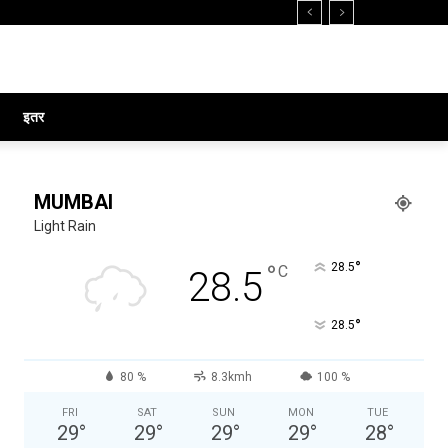
इतर
MUMBAI
Light Rain
°
°
28.5
C
28.5
°
28.5
80 %
8.3kmh
100 %
FRI
SAT
SUN
MON
TUE
29
°
29
°
29
°
29
°
28
°