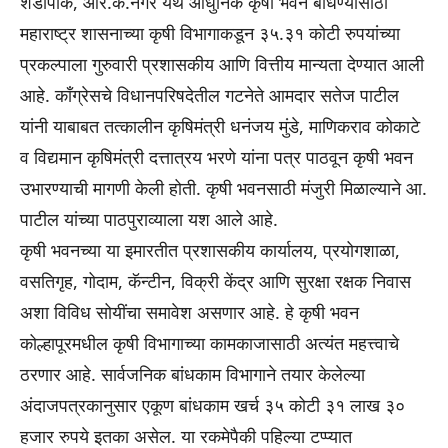
शेंडापार्क, आर.के.नगर येथे आधुनिक कृषी भवन बांधण्यासाठी
महाराष्ट्र शासनाच्या कृषी विभागाकडून ३५.३१ कोटी रुपयांच्या
प्रकल्पाला गुरुवारी प्रशासकीय आणि वित्तीय मान्यता देण्यात आली
आहे. काँग्रेसचे विधानपरिषदेतील गटनेते आमदार सतेज पाटील
यांनी याबाबत तत्कालीन कृषिमंत्री धनंजय मुंडे, माणिकराव कोकाटे
व विद्यमान कृषिमंत्री दत्तात्रय भरणे यांना पत्र पाठवून कृषी भवन
उभारण्याची मागणी केली होती. कृषी भवनसाठी मंजुरी मिळाल्याने आ.
पाटील यांच्या पाठपुराव्याला यश आले आहे.
कृषी भवनच्या या इमारतीत प्रशासकीय कार्यालय, प्रयोगशाळा,
वसतिगृह, गोदाम, कॅन्टीन, विक्री केंद्र आणि सुरक्षा रक्षक निवास
अशा विविध सोयींचा समावेश असणार आहे. हे कृषी भवन
कोल्हापूरमधील कृषी विभागाच्या कामकाजासाठी अत्यंत महत्त्वाचे
ठरणार आहे. सार्वजनिक बांधकाम विभागाने तयार केलेल्या
अंदाजपत्रकानुसार एकूण बांधकाम खर्च ३५ कोटी ३१ लाख ३०
हजार रुपये इतका असेल. या रकमेपैकी पहिल्या टप्प्यात