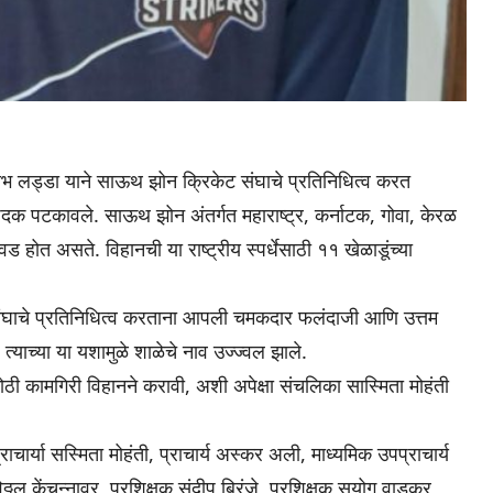
ौरभ लड्डा याने साऊथ झोन क्रिकेट संघाचे प्रतिनिधित्व करत
 पदक पटकावले. साऊथ झोन अंतर्गत महाराष्ट्र, कर्नाटक, गोवा, केरळ
 होत असते. विहानची या राष्ट्रीय स्पर्धेसाठी ११ खेळाडूंच्या
संघाचे प्रतिनिधित्व करताना आपली चमकदार फलंदाजी आणि उत्तम
 त्याच्या या यशामुळे शाळेचे नाव उज्ज्वल झाले.
ोठी कामगिरी विहानने करावी, अशी अपेक्षा संचलिका सास्मिता मोहंती
र्या सस्मिता मोहंती, प्राचार्य अस्कर अली, माध्यमिक उपप्राचार्य
्ठल केंचन्नावर, प्रशिक्षक संदीप बिरंजे, प्रशिक्षक सुयोग वाडकर