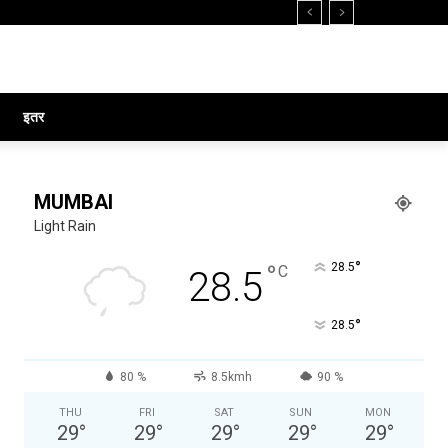
इतर
MUMBAI
Light Rain
°
°
28.5
C
28.5
°
28.5
80 %
8.5kmh
90 %
THU
FRI
SAT
SUN
MON
29
°
29
°
29
°
29
°
29
°