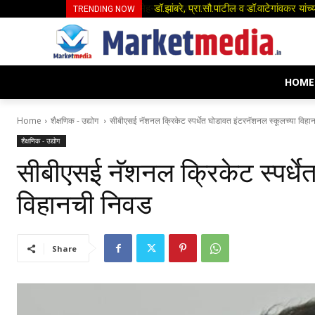
डॉ.झांबरे, प्रा.सौ.पाटील व डॉ.वाटेगांवकर या
TRENDING NOW
HOME
Home
शैक्षणिक - उद्योग
सीबीएसई नॅशनल क्रिकेट स्पर्धेत घोडावत इंटरनॅशनल स्कूलच्या विहा
शैक्षणिक - उद्योग
सीबीएसई नॅशनल क्रिकेट स्पर्धे
विहानची निवड
Share