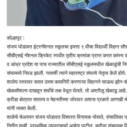
कोल्हापूर :
संजय घोडावत इंटरनॅशनल स्कूलचा इयत्ता ९ वीचा विद्यार्थी विहान स
सीबीएसई नॅशनल क्रिकेट स्पर्धेत तृतीय क्रमांक प्राप्त करत कांस्य
व आंध्र प्रदेश या पाच राज्यातील सीबीएसई स्कूलमधील खेळाडूंची निवड
संघामध्ये निवड झाली. गतवर्षी त्याने महाराष्ट्र संघाचे नेतृत्व केले होते.
शालेय स्तरावर सतत उत्तम कामगिरी करणाऱ्या विहानने साऊथ झोन 
खेळकौशल्य दाखवून सर्वांचे लक्ष वेधून घेतले. तो अष्टपैलू खेळाडू आहे.
क्रीडा क्षेत्रात सातत्य व मेहनतीच्या जोरावर अशाच प्रकारे आणखी म
यांनी व्यक्त केली.
शाळेचे चेअरमन संजय घोडावत विश्वस्त विनायक भोसले, संचालिका प्राचा
नितीन माळी, प्राथमिक उपप्राचार्या अर्चना पाटील, क्रीडा संचालक विठ