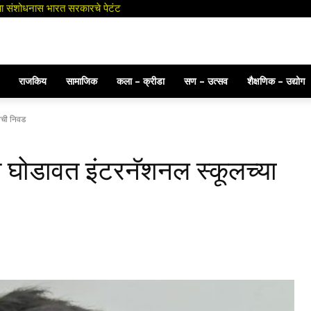
ंच्या संशोधनास भारत सरकारचे पेटंट
राजकिय
सामाजिक
कला – क्रीडा
सण – उत्सव
शैक्षणिक – उद्योग
नची निवड
त घोडावत इंटरनॅशनल स्कूलच्या