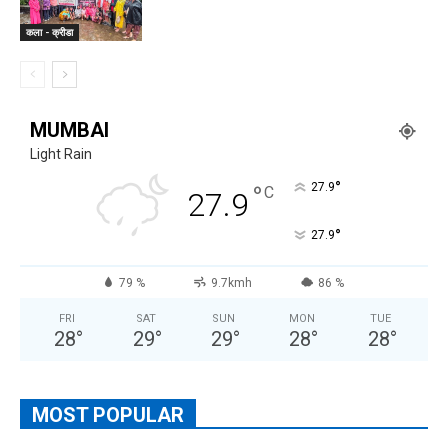
कला - क्रीडा
MUMBAI
Light Rain
°
°
27.9
C
27.9
°
27.9
79 %
9.7kmh
86 %
FRI
SAT
SUN
MON
TUE
28
°
29
°
29
°
28
°
28
°
MOST POPULAR