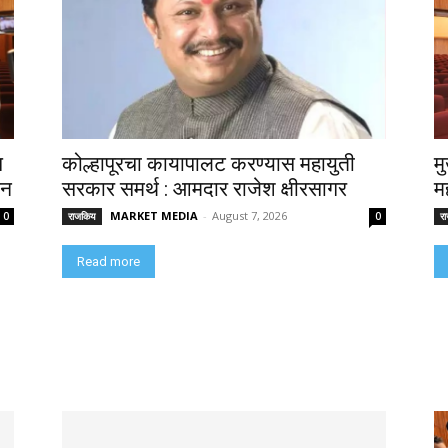
स
कोल्हापूरचा कायापालट करण्यास महायुती
मु
टन
सरकार समर्थ : आमदार राजेश क्षीरसागर
म
MARKET MEDIA
-
August 7, 2026
0
राजकिय
0
र
Read more