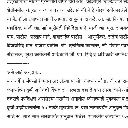
तंत्रज्ञानाचा मोठ्या प्रमाणात वापर होत आहे. कोल्हापूर जिल्ह्यातील
शेतीमधील तंत्रज्ञानाच्या वापराच्या उद्देशाने बँकेने हे धोरण स्वीकारलेल
या बैठकीला उपाध्यक्ष माजी आमदार राजूबाबा आवळे, आ. डॉ. विनयरा
महाडिक, माजी खा. डॉ. श्रीमती निवेदिता माने, माजी खा. प्रा. सं
वाय. पाटील, प्रताप माने, बाबासाहेब पाटील – आसुर्लेकर, संतोष पा
विजयसिंह माने, राजेश पाटील, सौ. श्रुतिका काटकर, सौ. स्मिता गवळी
संचालक, मुख्य कार्यकारी अधिकारी जी. एम. शिंदे व अधिकारी उपस्थि
————-
असे आहे अनुदान…
पाच वर्षे कर्जफेडीची मुदत असलेल्या या योजनेमध्ये कर्जदारांनी दहा
कंपन्यांच्या कृषी ड्रोनची किंमत साधारणता दहा ते बारा लाख रुपये आह
तंत्राचे प्रशिक्षण असलेल्या ग्रामीण भागातील कोणत्याही युवकाला व
कृषी पदवीधारकांना ५० टक्के म्हणजेच रू. पाच लाखापर्यंत अनुदान म
साडे रू. साडे सात लाखापर्यंत अनुदान मिळेल. शासकीय संस्थांना १०