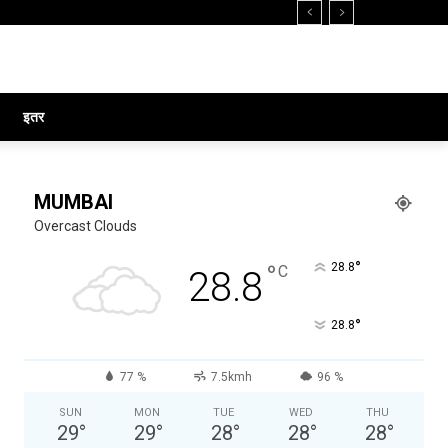
इतर
MUMBAI
Overcast Clouds
°
°
28.8
C
28.8
°
28.8
77 %
7.5kmh
96 %
SUN
MON
TUE
WED
THU
29
°
29
°
28
°
28
°
28
°