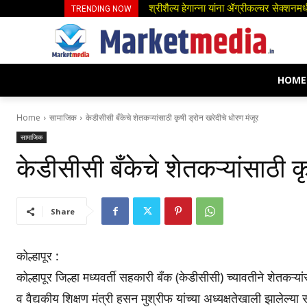
जिओने OTT-Pass ची व्याप्ती वाढवली
TRENDING NOW
HOME
Home
सामाजिक
केडीसीसी बँकेचे शेतकऱ्यांसाठी कृषी ड्रोन खरेदीचे धोरण मंजूर
सामाजिक
केडीसीसी बँकेचे शेतकऱ्यांसाठी क
Share
कोल्हापूर :
कोल्हापूर जिल्हा मध्यवर्ती सहकारी बँक (केडीसीसी) च्यावतीने शेतकऱ्या
व वैद्यकीय शिक्षण मंत्री हसन मुश्रीफ यांच्या अध्यक्षतेखाली झालेल्या