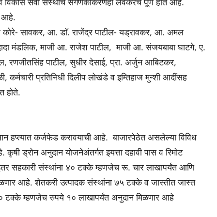
 सर्व विकास सेवा संस्थांचे संगणकीकरणही लवकरच पूर्ण होत आहे.
े आहे.
व कोरे- सावकर, आ. डाॅ. राजेंद्र पाटील- यड्रावकर, आ. अमल
जयदादा मंडलिक, माजी आ. राजेश पाटील, माजी आ. संजयबाबा घाटगे, ए.
टील, रणजीतसिंह पाटील, सुधीर देसाई, प्रा. अर्जुन आबिटकर,
, कर्मचारी प्रतिनिधी दिलीप लोखंडे व इम्तिहाज मुन्शी आदींसह
त होते.
 समान हप्त्यात कर्जफेड करावयाची आहे. बाजारपेठेत असलेल्या विविध
े. कृषी ड्रोन अनुदान योजनेअंतर्गत इयत्ता दहावी पास व रिमोट
 इतर सहकारी संस्थांना ४० टक्के म्हणजेच रू. चार लाखापर्यंत आणि
िळणार आहे. शेतकरी उत्पादक संस्थांना ७५ टक्के व जास्तीत जास्त
० टक्के म्हणजेच रुपये १० लाखापर्यंत अनुदान मिळणार आहे