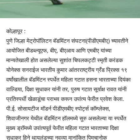
कोल्हापूर :
पुणे जिल्हा मेट्रोपॉलिटन बॅडमिंटन संघटना(पीडीएमबीए) च्यावतीने
आयोजित बीडब्ल्यूएफ, बीए, बीएआय आणि एमबीए यांच्या
मान्यतेखाली होत असलेल्या सुशांत चिपलकट्टी स्मृती करंडक
योनेक्स सनराईज भारतीय कुमार आंतरराष्ट्रीय ग्रँड प्रिक्स १९
वर्षांखालील बॅडमिंटन स्पर्धेत महिला गटात हसना भारताच्या दियंका
वाल्डिया, दिक्षा सुधाकर यांनी तर, पुरुष गटात सूर्याक्ष रावत यांनी
प्रतिस्पर्धी खेळाडूंचा पराभव करून उपांत्य फेरीत प्रवेश केला.
पी.ई. सोसायटीज मॉडर्न पीडीएमबीए स्पोर्ट्स कॉम्प्लेक्स,
शिवाजीनगर येथील बॅडमिंटन हॉलमध्ये सुरु असलेल्या या स्पर्धेत
मुख्य ड्रॉमध्ये उपांत्यपूर्व फेरीत महिला गटात भारताच्या दिक्षा
सुधाकर हिने थायलंडच्या नवव्या मानांकित पिमचानोक