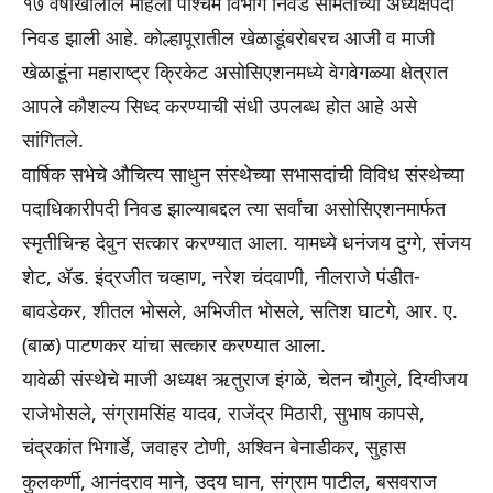
१७ वर्षाखालील महिला पश्चिम विभाग निवड समितीच्या अध्यक्षपदी
निवड झाली आहे. कोल्हापूरातील खेळाडूंबरोबरच आजी व माजी
खेळाडूंना महाराष्ट्र क्रिकेट असोसिएशनमध्ये वेगवेगळ्या क्षेत्रात
आपले कौशल्य सिध्द करण्याची संधी उपलब्ध होत आहे असे
सांगितले.
वार्षिक सभेचे औचित्य साधुन संस्थेच्या सभासदांची विविध संस्थेच्या
पदाधिकारीपदी निवड झाल्याबद्दल त्या सर्वांचा असोसिएशनमार्फत
स्मृतीचिन्ह देवुन सत्कार करण्यात आला. यामध्ये धनंजय दुग्गे, संजय
शेट, ॲड. इंद्रजीत चव्हाण, नरेश चंदवाणी, नीलराजे पंडीत-
बावडेकर, शीतल भोसले, अभिजीत भोसले, सतिश घाटगे, आर. ए.
(बाळ) पाटणकर यांचा सत्कार करण्यात आला.
यावेळी संस्थेचे माजी अध्यक्ष ऋतुराज इंगळे, चेतन चौगुले, दिग्वीजय
राजेभोसले, संग्रामसिंह यादव, राजेंद्र मिठारी, सुभाष कापसे,
चंद्रकांत भिगार्डे, जवाहर टोणी, अश्विन बेनाडीकर, सुहास
कुलकर्णी, आनंदराव माने, उदय घान, संग्राम पाटील, बसवराज