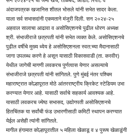
सन २०२४-२५ चा जमा खर्च, ताळेबंद, ऑडीट रिपोर्ट व
अंदाजपत्रक खजानिस शीतल भोसले यांनी सभेत सादर केला.
याला सर्व सभासदांनी एकमताने मंजुरी दिली. सन २०२४-२५
अहवाल सालाचा आढावा व असोसिएशनचे पुढील धोरण अध्यक्ष
श्री. संभाजीराजे छत्रपती यांनी सभेत व्यक्त केले. असोसिएशनचे
पुढील वर्षीचे मुख्य ध्येय हे असोसिएशनला स्वत:च्या मैदानासाठी
जागा उपलब्ध करणे हे असून यासाठी विकासवाडी (ता. करवीर)
येथील जागेची मागणी लवकरच पुर्णत्वास येणार असल्याचे
संभाजीराजे छत्रपती यांनी सांगितले. पुणे मुंबई नंतर पश्चिम
महाराष्ट्रात कोल्हापूरात मोठे आंतरराष्ट्रीय क्रिकेट स्टेडियम उभा
करण्यात येणार आहे. यासाठी सर्वाचे सहकार्य आवश्यक आहे.
यासाठी लवकरच ज्येष्ठ सभासद, उद्योगपती असोसिएशनचे
हितचिंतक या सर्वांची फंड उभारणीसाठी कमिटी स्थापन करण्यात
येईल असेही त्यांनी सांगितले.
मागील हंगामात कोल्हापूरातील ५ महिला खेळाडू व ४ पुरूष खेळाडूंनी