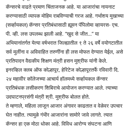
कॅन्सरचे वाढते प्रमाण चिंताजनक आहे. या आजारांचा नायनाट
करण्यासाठी व्यापक मोहिम राबविण्याची गरज आहे. गर्भाशय मुखाच्या
(सर्व्हायकल) कॅन्सर प्रतिबंधासाठी ह्यूमन पॅपिलोमा व्हायरस- एच.
पी. व्ही. लस उपलब्ध झाली आहे. “खुद से जीत…” या
अभियानांतर्गत येत्या वर्षभरात जिल्ह्यातील ९ ते २६ वर्षे वयोगटातील
सर्व मुलींना व अविवाहित तरुणींना ही लस मोफत देण्यात येईल, असे
प्रतिपादन वैद्यकीय शिक्षण मंत्री हसन मुश्रीफ यांनी केले.
इनरव्हिल क्लब ऑफ कोल्हापूर, हेरिटेज कोल्हापूरतर्फे रविवारी दि.
२४ महावीर कॉलेजच्या आचार्य हॉलमध्ये सर्व्हायकल कॅन्सर
प्रतिबंधक लसीकरण शिबिराचे आयोजन करण्यात आले. त्याच्या
उदघाटनप्रसंगी मंत्री श्री. मुश्रीफ बोलत होते.
ते म्हणाले, महिला लाजून आजार अंगावर काढतात व वेळेवर उपचार
घेत नाहीत. त्यामुळे गंभीर आजारांना सामोरे जावे लागते. त्यात
कॅन्सर हा एक मोठा धोका आहे. विविध आरोग्य संघटना आणि