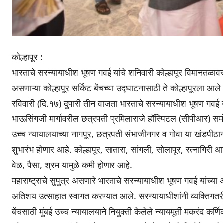
कोल्हापूर :
भारताचे सरन्यायाधीश भूषण गवई यांचे शनिवारी कोल्हापूर विमानतळावर ६
असणाऱ्या कोल्हापूर सर्किट बेंचच्या उद्घाटनासाठी ते कोल्हापूरला आले आ
रविवारी (दि.१७) दुपारी तीन वाजता भारताचे सरन्यायाधीश भूषण गवई यांच
भाऊसिंगजी मार्गावरील छत्रपती प्रमिलाराजे हॉस्पिटल (सीपीआर) समो
उच्च न्यायालयाच्या नागपूर, छत्रपती संभाजीनगर व गोवा या खंडपीठानंत
शुभारंभ होणार आहे. कोल्हापूर, सातारा, सांगली, सोलापूर, रत्नागिरी आणि
वेळ, पैसा, श्रम यामुळे कमी होणार आहे.
महाराष्ट्राचे सुपुत्र असणारे भारताचे सरन्यायाधीश भूषण गवई यांच्य
अतिशय उत्साहात स्वागत करण्यात आले. सरन्यायाधीशांनी व्यक्तिगतरीत्
बेंचसाठी मुंबई उच्च न्यायालयाने नियुक्ती केलेले न्यायमूर्ती मकरंद कर्णिक