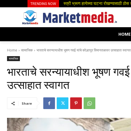
स्त्री भ्रूण हत्येच्या घटना रोखण्यासाठी ठोस उप
पद्मश्री डॉ. डी. वाय. पाटील यांच्यावर शासक
TRENDING NOW
HOME
Home
सामाजिक
भारताचे सरन्यायाधीश भूषण गवई यांचे कोल्हापूर विमानतळावर उत्साहात स्वागत
सामाजिक
भारताचे सरन्यायाधीश भूषण गवई 
उत्साहात स्वागत
Share