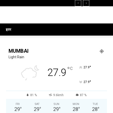
इतर
MUMBAI
Light Rain
°
°
27.9
C
27.9
°
27.9
81 %
9.6kmh
87 %
FRI
SAT
SUN
MON
TUE
29
°
29
°
29
°
28
°
28
°