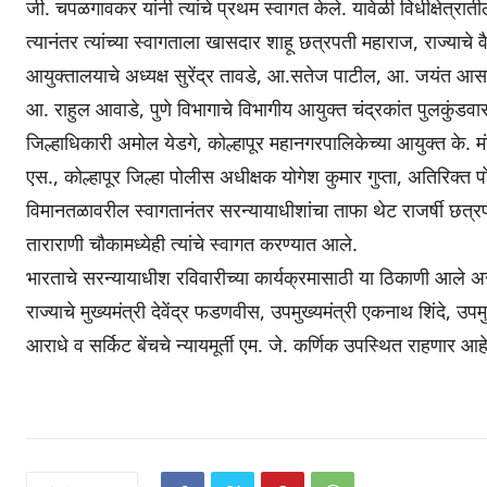
जी. चपळगावकर यांनी त्यांचे प्रथम स्वागत केले. यावेळी विधीक्षेत्रात
त्यानंतर त्यांच्या स्वागताला खासदार शाहू छत्रपती महाराज, राज्याचे 
आयुक्तालयाचे अध्यक्ष सुरेंद्र तावडे, आ.सतेज पाटील, आ. जयंत
आ. राहुल आवाडे, पुणे विभागाचे विभागीय आयुक्त चंद्रकांत पुलकुंडवार
जिल्हाधिकारी अमोल येडगे, कोल्हापूर महानगरपालिकेच्या आयुक्त के. मंजूल
एस., कोल्हापूर जिल्हा पोलीस अधीक्षक योगेश कुमार गुप्ता, अतिरिक्त प
विमानतळावरील स्वागतानंतर सरन्यायाधीशांचा ताफा थेट राजर्षी छत्रप
ताराराणी चौकामध्येही त्यांचे स्वागत करण्यात आले.
भारताचे सरन्यायाधीश रविवारीच्या कार्यक्रमासाठी या ठिकाणी आले अस
राज्याचे मुख्यमंत्री देवेंद्र फडणवीस, उपमुख्यमंत्री एकनाथ शिंदे, उप
आराधे व सर्किट बेंचचे न्यायमूर्ती एम. जे. कर्णिक उपस्थित राहणार 