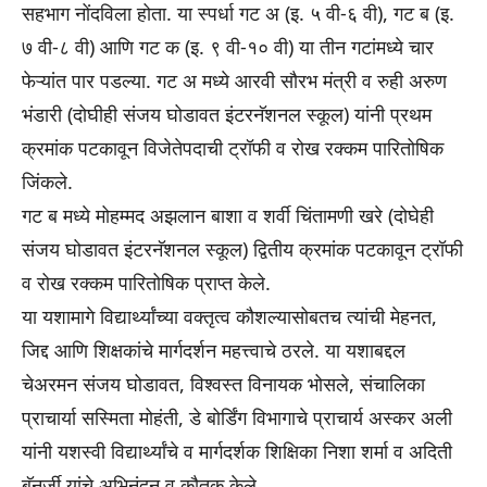
सहभाग नोंदविला होता. या स्पर्धा गट अ (इ. ५ वी-६ वी), गट ब (इ.
७ वी-८ वी) आणि गट क (इ. ९ वी-१० वी) या तीन गटांमध्ये चार
फेऱ्यांत पार पडल्या. गट अ मध्ये आरवी सौरभ मंत्री व रुही अरुण
भंडारी (दोघीही संजय घोडावत इंटरनॅशनल स्कूल) यांनी प्रथम
क्रमांक पटकावून विजेतेपदाची ट्रॉफी व रोख रक्कम पारितोषिक
जिंकले.
गट ब मध्ये मोहम्मद अझलान बाशा व शर्वी चिंतामणी खरे (दोघेही
संजय घोडावत इंटरनॅशनल स्कूल) द्वितीय क्रमांक पटकावून ट्रॉफी
व रोख रक्कम पारितोषिक प्राप्त केले.
या यशामागे विद्यार्थ्यांच्या वक्तृत्व कौशल्यासोबतच त्यांची मेहनत,
जिद्द आणि शिक्षकांचे मार्गदर्शन महत्त्वाचे ठरले. या यशाबद्दल
चेअरमन संजय घोडावत, विश्वस्त विनायक भोसले, संचालिका
प्राचार्या सस्मिता मोहंती, डे बोर्डिंग विभागाचे प्राचार्य अस्कर अली
यांनी यशस्वी विद्यार्थ्यांचे व मार्गदर्शक शिक्षिका निशा शर्मा व अदिती
बॅनर्जी यांचे अभिनंदन व कौतुक केले.