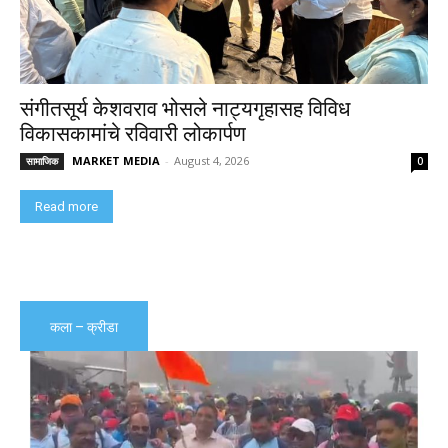
संगीतसूर्य केशवराव भोसले नाट्यगृहासह विविध
विकासकामांचे रविवारी लोकार्पण
MARKET MEDIA
-
August 4, 2026
सामाजिक
0
Read more
कला – क्रीडा