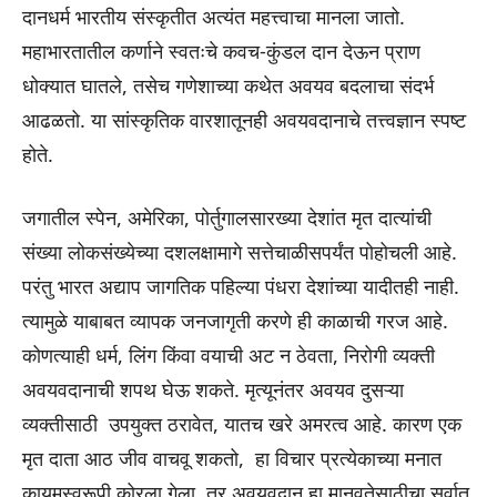
दानधर्म भारतीय संस्कृतीत अत्यंत महत्त्वाचा मानला जातो.
महाभारतातील कर्णाने स्वतःचे कवच-कुंडल दान देऊन प्राण
धोक्यात घातले, तसेच गणेशाच्या कथेत अवयव बदलाचा संदर्भ
आढळतो. या सांस्कृतिक वारशातूनही अवयवदानाचे तत्त्वज्ञान स्पष्ट
होते.
जगातील स्पेन, अमेरिका, पोर्तुगालसारख्या देशांत मृत दात्यांची
संख्या लोकसंख्येच्या दशलक्षामागे सत्तेचाळीसपर्यंत पोहोचली आहे.
परंतु भारत अद्याप जागतिक पहिल्या पंधरा देशांच्या यादीतही नाही.
त्यामुळे याबाबत व्यापक जनजागृती करणे ही काळाची गरज आहे.
कोणत्याही धर्म, लिंग किंवा वयाची अट न ठेवता, निरोगी व्यक्ती
अवयवदानाची शपथ घेऊ शकते. मृत्यूनंतर अवयव दुसऱ्या
व्यक्तीसाठी उपयुक्त ठरावेत, यातच खरे अमरत्व आहे. कारण एक
मृत दाता आठ जीव वाचवू शकतो, हा विचार प्रत्येकाच्या मनात
कायमस्वरूपी कोरला गेला, तर अवयवदान हा मानवतेसाठीचा सर्वात