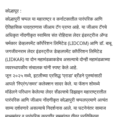
कोल्हापूर :
कोल्हापुरी चप्पल या महाराष्ट्र व कर्नाटकातील पारंपरिक आणि
ऐतिहासिक पादत्राणास जीआय टॅग प्राप्त आहे. या जीआय टॅगचे
अधिकृत नोंदणीकृत स्वामित्व संत रोहिदास लेदर इंडस्ट्रीज अ‍ॅण्ड
चर्मकार डेव्हलपमेंट कॉर्पोरेशन लिमिटेड (LIDCOM) आणि डॉ. बाबू
जगजीवनराम लेदर इंडस्ट्रीज डेव्हलपमेंट कॉर्पोरेशन लिमिटेड
(LIDKAR) या दोन महामंडळाकडेच असल्याचे दोन्ही महामंडळाच्या
व्यवस्थापकीय संचालक यांनी स्पष्ट केले आहे.
जून २०२५ मध्ये, इटलीच्या प्रसिद्ध ‘प्राडा’ ब्रँडने पुरुषांसाठी
आपले ‘स्प्रिंग/समर’ कलेक्शन सादर केले. या फॅशन शोमध्ये
मॉडेलने परिधान केलेल्या लेदर सँडल्सचे डिझाइन महाराष्ट्रातील
पारंपरिक आणि जीआय नोंदणीकृत कोल्हापुरी चप्पलप्रमाणे अत्यंत
साम्य दर्शवणारे असल्याचे निदर्शनास आले. या घटनेनंतर सामाज
माध्यमांवर व पारंपरिक कारागीर समूहांतून तीव्र प्रतिक्रिया