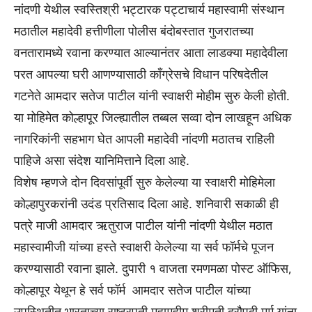
नांदणी येथील स्वस्तिश्री भट्टारक पट्टाचार्य महास्वामी संस्थान
मठातील महादेवी हत्तीणीला पोलीस बंदोबस्तात गुजरातच्या
वनतारामध्ये रवाना करण्यात आल्यानंतर आता लाडक्या महादेवीला
परत आपल्या घरी आणण्यासाठी काँग्रेसचे विधान परिषदेतील
गटनेते आमदार सतेज पाटील यांनी स्वाक्षरी मोहीम सुरु केली होती.
या मोहिमेत कोल्हापूर जिल्ह्यातील तब्बल सव्वा दोन लाखहून अधिक
नागरिकांनी सहभाग घेत आपली महादेवी नांदणी मठातच राहिली
पाहिजे असा संदेश यानिमित्ताने दिला आहे.
विशेष म्हणजे दोन दिवसांपूर्वी सुरु केलेल्या या स्वाक्षरी मोहिमेला
कोल्हापुरकरांनी उदंड प्रतिसाद दिला आहे. शनिवारी सकाळी ही
पत्रे माजी आमदार ऋतुराज पाटील यांनी नांदणी येथील मठात
महास्वामीजी यांच्या हस्ते स्वाक्षरी केलेल्या या सर्व फॉर्मचे पूजन
करण्यासाठी रवाना झाले. दुपारी १ वाजता रमणमळा पोस्ट ऑफिस,
कोल्हापूर येथून हे सर्व फॉर्म आमदार सतेज पाटील यांच्या
उपस्थितीत भारताच्या राष्ट्रपती महामहीम श्रीमती द्रौपदी मुर्मू यांना