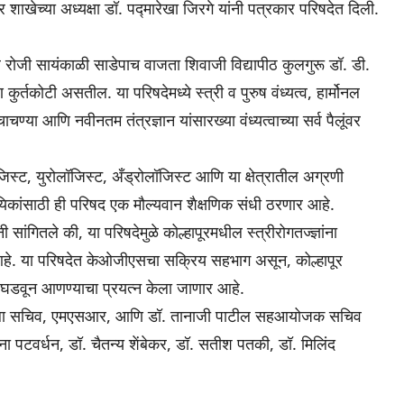
ाखेच्या अध्यक्षा डॉ. पद्मारेखा जिरगे यांनी पत्रकार परिषदेत दिली.
ै रोजी सायंकाळी साडेपाच वाजता शिवाजी विद्यापीठ कुलगुरू डॉ. डी.
ण कुर्तकोटी असतील. या परिषदेमध्ये स्त्री व पुरुष वंध्यत्व, हार्मोनल
 आणि नवीनतम तंत्रज्ञान यांसारख्या वंध्यत्वाच्या सर्व पैलूंवर
जिस्ट, युरोलॉजिस्ट, अँड्रोलॉजिस्ट आणि या क्षेत्रातील अग्रणी
यिकांसाठी ही परिषद एक मौल्यवान शैक्षणिक संधी ठरणार आहे.
सांगितले की, या परिषदेमुळे कोल्हापूरमधील स्त्रीरोगतज्ज्ञांना
र आहे. या परिषदेत केओजीएसचा सक्रिय सहभाग असून, कोल्हापूर
ृती घडवून आणण्याचा प्रयत्न केला जाणार आहे.
 गणला सचिव, एमएसआर, आणि डॉ. तानाजी पाटील सहआयोजक सचिव
टवर्धन, डॉ. चैतन्य शेंबेकर, डॉ. सतीश पतकी, डॉ. मिलिंद