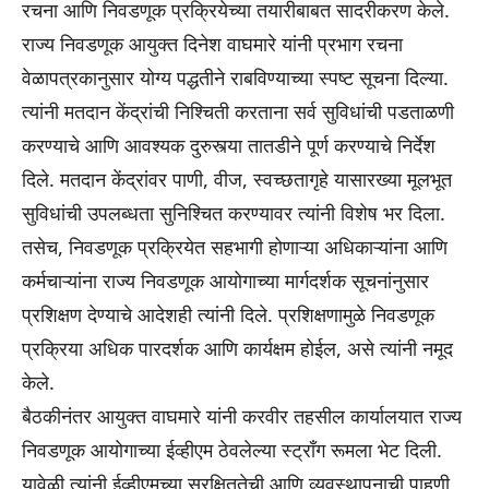
रचना आणि निवडणूक प्रक्रियेच्या तयारीबाबत सादरीकरण केले.
राज्य निवडणूक आयुक्त दिनेश वाघमारे यांनी प्रभाग रचना
वेळापत्रकानुसार योग्य पद्धतीने राबविण्याच्या स्पष्ट सूचना दिल्या.
त्यांनी मतदान केंद्रांची निश्चिती करताना सर्व सुविधांची पडताळणी
करण्याचे आणि आवश्यक दुरुस्त्या तातडीने पूर्ण करण्याचे निर्देश
दिले. मतदान केंद्रांवर पाणी, वीज, स्वच्छतागृहे यासारख्या मूलभूत
सुविधांची उपलब्धता सुनिश्चित करण्यावर त्यांनी विशेष भर दिला.
तसेच, निवडणूक प्रक्रियेत सहभागी होणाऱ्या अधिकाऱ्यांना आणि
कर्मचाऱ्यांना राज्य निवडणूक आयोगाच्या मार्गदर्शक सूचनांनुसार
प्रशिक्षण देण्याचे आदेशही त्यांनी दिले. प्रशिक्षणामुळे निवडणूक
प्रक्रिया अधिक पारदर्शक आणि कार्यक्षम होईल, असे त्यांनी नमूद
केले.
बैठकीनंतर आयुक्त वाघमारे यांनी करवीर तहसील कार्यालयात राज्य
निवडणूक आयोगाच्या ईव्हीएम ठेवलेल्या स्ट्राँग रूमला भेट दिली.
यावेळी त्यांनी ईव्हीएमच्या सुरक्षिततेची आणि व्यवस्थापनाची पाहणी