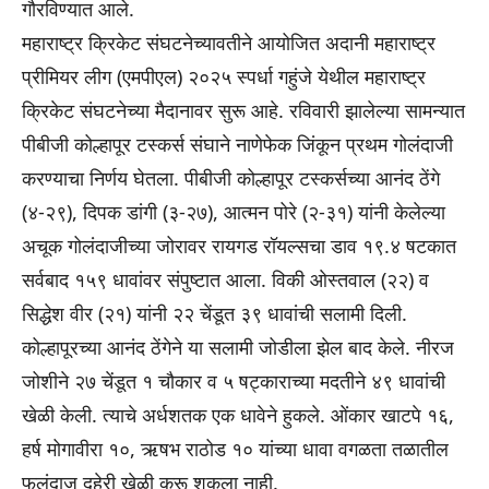
गौरविण्यात आले.
महाराष्ट्र क्रिकेट संघटनेच्यावतीने आयोजित अदानी महाराष्ट्र
प्रीमियर लीग (एमपीएल) २०२५ स्पर्धा गहुंजे येथील महाराष्ट्र
क्रिकेट संघटनेच्या मैदानावर सुरू आहे. रविवारी झालेल्या सामन्यात
पीबीजी कोल्हापूर टस्कर्स संघाने नाणेफेक जिंकून प्रथम गोलंदाजी
करण्याचा निर्णय घेतला. पीबीजी कोल्हापूर टस्कर्सच्या आनंद ठेंगे
(४-२९), दिपक डांगी (३-२७), आत्मन पोरे (२-३१) यांनी केलेल्या
अचूक गोलंदाजीच्या जोरावर रायगड रॉयल्सचा डाव १९.४ षटकात
सर्वबाद १५९ धावांवर संपुष्टात आला. विकी ओस्तवाल (२२) व
सिद्धेश वीर (२१) यांनी २२ चेंडूत ३९ धावांची सलामी दिली.
कोल्हापूरच्या आनंद ठेंगेने या सलामी जोडीला झेल बाद केले. नीरज
जोशीने २७ चेंडूत १ चौकार व ५ षट्काराच्या मदतीने ४९ धावांची
खेळी केली. त्याचे अर्धशतक एक धावेने हुकले. ओंकार खाटपे १६,
हर्ष मोगावीरा १०, ऋषभ राठोड १० यांच्या धावा वगळता तळातील
फलंदाज दुहेरी खेळी करू शकला नाही.