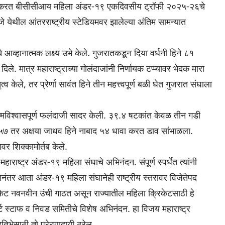
िरी करत बीसीसीआय महिला अंडर-१९ एकदिवसीय ट्रॉफी २०२५-२६चे
जे येथील आंतरराष्ट्रीय स्टेडियमवर झालेल्या अंतिम सामन्यात
आव्हानात्मक लक्ष्य उभे केले. गुजरातकडून दिया वर्धनी हिने ८१
िले. मात्र महाराष्ट्राच्या गोलंदाजांनी निर्णायक टप्प्यावर भेदक मारा
केले, तर प्रेर्णा सावंत हिने तीन महत्त्वपूर्ण बळी घेत गुजरात संघाला
आत्मविश्वासपूर्ण फलंदाजी सादर केली. ३९.४ षटकांत केवळ तीन गडी
 ५७ तर अक्षया जाधव हिने नाबाद ५४ धावा करत डाव सांभाळला.
वर शिक्कामोर्तब केले.
ाष्ट्र अंडर-१९ महिला संघाचे अभिनंदन. संपूर्ण स्पर्धेत त्यांनी
नंतर आता अंडर-१९ महिला संघानेही राष्ट्रीय स्तरावर विजेतेपद
िकेट नवनवीन उंची गाठत असून राज्यातील महिला क्रिकेटसाठी हे
ोर्ट स्टाफ व निवड समितीचे विशेष अभिनंदन. हा विजय महाराष्ट्र
रतिभेसाठी तो प्रेरणादायी ठरेल.