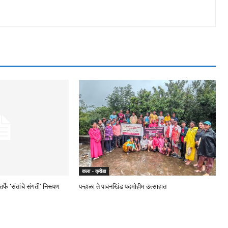
कला - क्रीडा
्फे ‘संतांचे संगती’ निरूपण
पन्हाळा ते पावनखिंड पदमोहीम उत्साहात