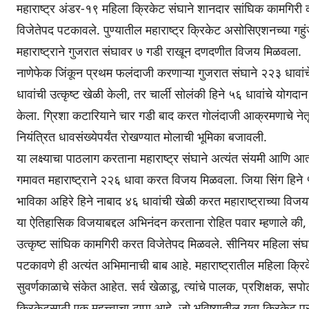
महाराष्ट्र अंडर-१९ महिला क्रिकेट संघाने शानदार सांघिक कामग
विजेतेपद पटकावले. पुण्यातील महाराष्ट्र क्रिकेट असोसिएशनच्या गहुं
महाराष्ट्राने गुजरात संघावर ७ गडी राखून दणदणीत विजय मिळवला.
नाणेफेक जिंकून प्रथम फलंदाजी करणाऱ्या गुजरात संघाने २२३ धावांचे 
धावांची उत्कृष्ट खेळी केली, तर चार्ली सोलंकी हिने ५६ धावांचे योगदान द
केला. ग्रिशा कटारियाने चार गडी बाद करत गोलंदाजी आक्रमणाचे नेतृत्व 
नियंत्रित धावसंख्येपर्यंत रोखण्यात मोलाची भूमिका बजावली.
या लक्ष्याचा पाठलाग करताना महाराष्ट्र संघाने अत्यंत संयमी आणि 
गमावत महाराष्ट्राने २२६ धावा करत विजय मिळवला. जिया सिंग हिने
भाविका अहिरे हिने नाबाद ४६ धावांची खेळी करत महाराष्ट्राच्या विजया
या ऐतिहासिक विजयाबद्दल अभिनंदन करताना रोहित पवार म्हणाले की, महार
उत्कृष्ट सांघिक कामगिरी करत विजेतेपद मिळवले. सीनियर महिला संघा
पटकावणे ही अत्यंत अभिमानाची बाब आहे. महाराष्ट्रातील महिला क्र
सुवर्णकाळाचे संकेत आहेत. सर्व खेळाडू, त्यांचे पालक, प्रशिक्षक, सप
क्रिकेटसाठी एक महत्त्वाचा टप्पा आहे, जो भविष्यातील युवा क्रिकेट प्