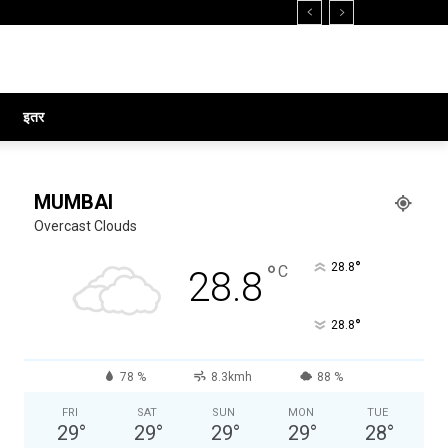
इतर
MUMBAI
Overcast Clouds
°
°
28.8
C
28.8
°
28.8
78 %
8.3kmh
88 %
FRI
SAT
SUN
MON
TUE
29
°
29
°
29
°
29
°
28
°