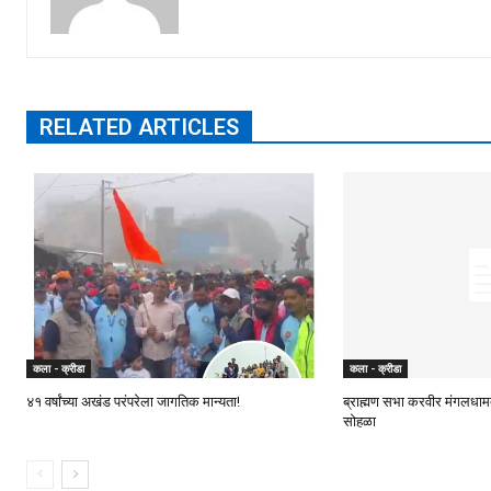
RELATED ARTICLES
कला - क्रीडा
कला - क्रीडा
४१ वर्षांच्या अखंड परंपरेला जागतिक मान्यता!
ब्राह्मण सभा करवीर मंगलधामतर
सोहळा