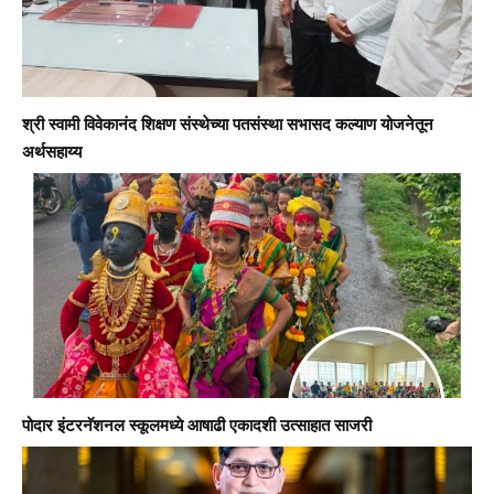
श्री स्वामी विवेकानंद शिक्षण संस्थेच्या पतसंस्था सभासद कल्याण योजनेतून
अर्थसहाय्य
पोदार इंटरनॅशनल स्कूलमध्ये आषाढी एकादशी उत्साहात साजरी