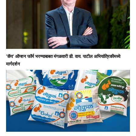
‘कॅप’ ऑप्शन फॉर्म भरण्याबाबत मंगळवारी डी. वाय. पाटील अभियांत्रिकीमध्ये
मार्गदर्शन