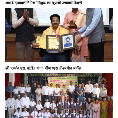
आषाढी एकादशीनिमित्त ‘गोकुळ’च्या दुधाची उच्चांकी विक्री
डॉ. प्रमोद एस. पाटील यांना ‘सीआरएस लीडरशिप अवॉर्ड’